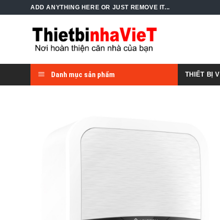
Skip
ADD ANYTHING HERE OR JUST REMOVE IT...
to
content
Danh mục sản phẩm
THIẾT BỊ 
Add to
Wishlist