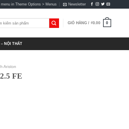
a menu in Theme Options > Menus
Newsletter
0
GIỎ HÀNG /
₫
0.00
:
– NỘI THẤT
nh Ariston
 2.5 FE
0.00.