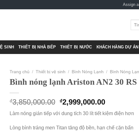
Assign 
Tìm
kiếm
VỆ SINH
THIẾT BỊ NHÀ BẾP
THIẾT BỊ NƯỚC
KHÁCH HÀNG DỰ ÁN 
Trang chủ
/
Thiết bị vệ sinh
/
Bình Nóng Lạnh
/
Bình Nóng Lạ
Bình nóng lạnh Ariston AN2 30 RS
Original
Current
3,850,000.00
2,999,000.00
₫
₫
price
price
Làm nóng gián tiếp với dung tích 30 lít tiết kiệm điện hơn
was:
is:
₫3,850,000.00.
₫2,999,00
Lòng bình tráng men Titan tăng độ bền, hạn chế cặn bẩn