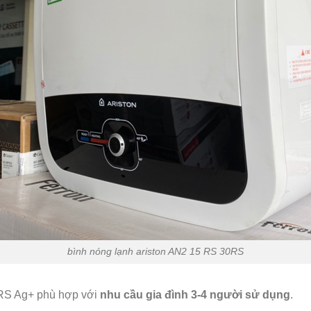
bình nóng lạnh ariston AN2 15 RS 30RS
0 RS Ag+ phù hợp với
nhu cầu gia đình 3-4 người sử dụng
.