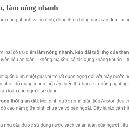
o, làm nóng nhanh
làm nóng nhanh và ổn định, đồng thời chống bám cặn đem lại 
m loại có ưu điểm
làm nóng nhanh, kéo dài tuổi thọ của than
ên liệu an toàn – không mạ kền, có tác dụng kháng khuẩn – t
iết bị ổn định nhiệt giữ vai trò rất quan trọng đối với máy nước
ến nhiệt độ mong muốn, bộ cảm biến thứ hai sẽ tự động ngắt n
 an toàn cho người sử dụng.
ong thời gian dài
: Mọi bình nước nóng gián tiếp Ariston đều 
độ cao nằm giữa bình chứa và vỏ bên ngoài. Đây là rào cản hiệu
u nhu cầu được sử dụng nước sạch và an toàn của người tiêu dù