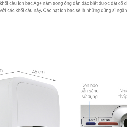
 khối cầu Ion bạc Ag+ nằm trong ống dẫn đặc biệt được đặt cố 
ới các khối cầu này. Các hạt Ion bạc sẽ là những dũng sĩ ngăn c