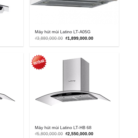
Máy hút mùi Latino LT-A05G
urrent
Original
Current
₫
3,880,000.00
₫
1,899,000.00
rice
price
price
s:
was:
is:
2,990,000.00.
₫3,880,000.00.
₫1,899,000.00.
Add to
Add to
Wishlist
Wishlist
Máy hút mùi Latino LT-HB 68
urrent
Original
Current
₫
5,800,000.00
₫
2,550,000.00
rice
price
price