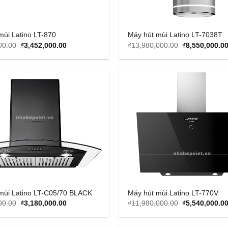
mùi Latino LT-870
Máy hút mùi Latino LT-7038T
Original
Current
Original
00.00
₫
3,452,000.00
₫
13,980,000.00
₫
8,550,000.0
price
price
price
was:
is:
was:
₫6,900,000.00.
₫3,452,000.00.
₫13,980,000.0
Add to
Wishlist
mùi Latino LT-C05/70 BLACK
Máy hút mùi Latino LT-770V
Original
Current
Original
00.00
₫
3,180,000.00
₫
11,980,000.00
₫
5,540,000.0
price
price
price
was:
is:
was:
₫6,800,000.00.
₫3,180,000.00.
₫11,980,000.0