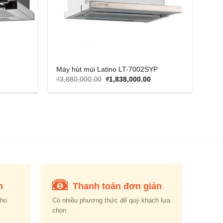
Máy hút mùi Latino LT-7002SYP
urrent
Original
Current
₫
3,880,000.00
₫
1,838,000.00
rice
price
price
s:
was:
is:
2,199,000.00.
₫3,880,000.00.
₫1,838,000.00.
n
Thanh toán đơn giản
cho
Có nhiều phương thức để quý khách lựa
chọn