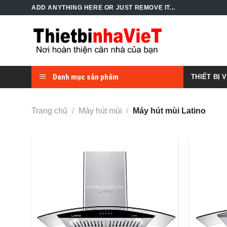
Skip
ADD ANYTHING HERE OR JUST REMOVE IT...
to
content
Danh mục sản phẩm
THIẾT BỊ 
Trang chủ
/
Máy hút mùi
/
Máy hút mùi Latino
Add to
Wishlist