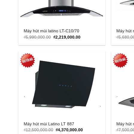
Máy hút mùi latino LT-C10/70
Máy hút 
Original
Current
₫
5,990,000.00
₫
2,219,000.00
₫
5,680,0
price
price
was:
is:
₫5,990,000.00.
₫2,219,000.00.
Add to
Wishlist
Máy hút mùi Latino LT 887
Máy hút 
Original
Current
₫
12,500,000.00
₫
4,370,000.00
₫
7,500,0
price
price