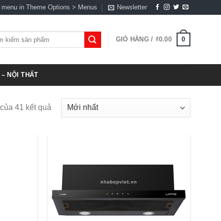
a menu in Theme Options > Menus
Newsletter
0
GIỎ HÀNG /
₫
0.00
:
– NỘI THẤT
 của 41 kết quả
Add to
Add to
Wishlist
Wishlist