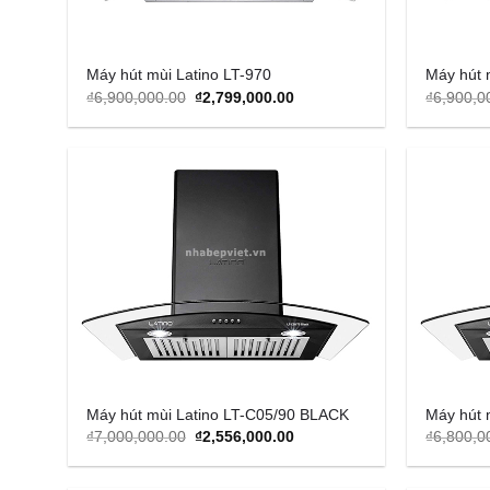
Máy hút mùi Latino LT-970
Máy hút 
Original
Current
₫
6,900,000.00
₫
2,799,000.00
₫
6,900,0
price
price
was:
is:
₫6,900,000.00.
₫2,799,000.00.
Add to
Wishlist
Máy hút mùi Latino LT-C05/90 BLACK
Máy hút 
Original
Current
₫
7,000,000.00
₫
2,556,000.00
₫
6,800,0
price
price
was:
is:
₫7,000,000.00.
₫2,556,000.00.