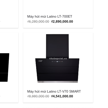
Máy hút mùi Latino LT-700ET
Current
Original
Current
0
₫
6,280,000.00
₫
2,890,000.00
price
price
price
is:
was:
is:
0.
₫8,550,000.00.
₫6,280,000.00.
₫2,890,000.00.
Add to
Add to
Wishlist
Wishlist
Máy hút mùi Latino LT-V70 SMART
Current
Original
Current
0
₫
8,980,000.00
₫
4,541,000.00
price
price
price
is:
was:
is:
0.
₫5,540,000.00.
₫8,980,000.00.
₫4,541,000.00.