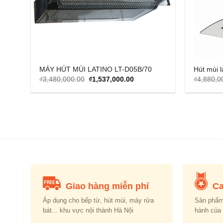
MÁY HÚT MÙI LATINO LT-D05B/70
Hút mùi l
Original
Current
₫
3,480,000.00
₫
1,537,000.00
₫
4,880,0
price
price
was:
is:
₫3,480,000.00.
₫1,537,000.00.
Giao hàng miễn phí
Ca
Áp dụng cho bếp từ, hút mùi, máy rửa
Sản phẩm
bát... khu vực nội thành Hà Nội
hành của