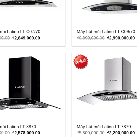
mùi Latino LT-C07/70
Máy hút mùi Latino LT-C09/70
Original
Current
Original
C
00.00
₫
2,849,000.00
₫
6,890,000.00
₫
2,990,000.00
price
price
price
p
was:
is:
was:
i
₫5,680,000.00.
₫2,849,000.00.
₫6,890,000.00.
₫
Add to
Wishlist
mùi Latino LT-8870
Máy hút mùi Latino LT-7870
Original
Current
Original
C
00.00
₫
2,578,000.00
₫
5,800,000.00
₫
2,200,000.00
price
price
price
p