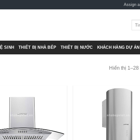
Assign 
Tìm
kiếm
VỆ SINH
THIẾT BỊ NHÀ BẾP
THIẾT BỊ NƯỚC
KHÁCH HÀNG DỰ ÁN 
Hiển thị 1–28
Add to
Wishlist