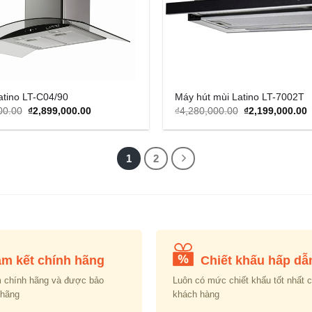
atino LT-C04/90
Máy hút mùi Latino LT-7002T
Original
Current
Original
C
00.00
₫
2,899,000.00
₫
4,280,000.00
₫
2,199,000.00
price
price
price
p
was:
is:
was:
i
₫4,880,000.00.
₫2,899,000.00.
₫4,280,000.00.
₫
1
2
m kết chính hãng
Chiết khấu hấp dẫ
 chính hãng và được bảo
Luôn có mức chiết khấu tốt nhất 
 hãng
khách hàng