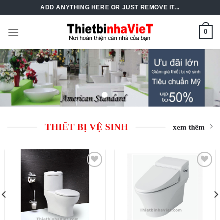
Skip
ADD ANYTHING HERE OR JUST REMOVE IT...
to
content
0
THIẾT BỊ VỆ SINH
xem thêm
Add to
Add to
Wishlist
Wishlist