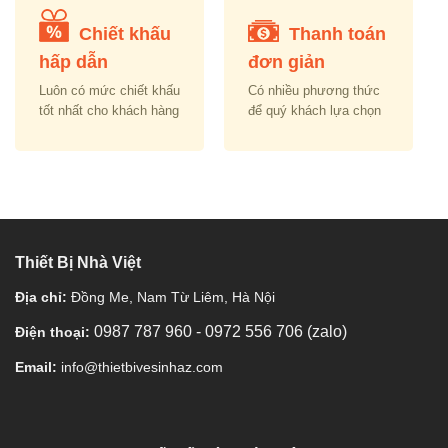
Chiết khấu
Thanh toán
hấp dẫn
đơn giản
Luôn có mức chiết khấu
Có nhiều phương thức
tốt nhất cho khách hàng
để quý khách lựa chọn
Thiết Bị Nhà Việt
Địa chỉ:
Đồng Me, Nam Từ Liêm, Hà Nội
0987 787 960
-
0972 556 706 (zalo)
Điện thoại:
Email:
info@thietbivesinhaz.com