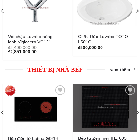
Wishlist
Wishlist
Vòi chậu Lavabo nóng
Chậu Rửa Lavabo TOTO
lạnh Viglacera VG1211
L501C
₫
3,400,000.00
₫
800,000.00
Original
Current
₫
2,851,000.00
price
price
was:
is:
₫3,400,000.00.
₫2,851,000.00.
THIẾT BỊ NHÀ BẾP
xem thêm
Add to
Add to
Wishlist
Wishlist
Bếp từ Zemmer IHZ 603
Bếp điện từ Latino G02IH