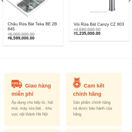
Chậu Rửa Bát Teka BE 2B
Vòi Rửa Bát Canzy CZ 803
845
₫
4,580,000.00
Original
Current
₫
1,235,000.00
₫
8,000,000.00
price
price
Original
Current
₫
6,599,000.00
was:
is:
price
price
₫4,580,000.00.
₫1,235,000.00.
was:
is:
₫8,000,000.00.
₫6,599,000.00.
Giao hàng
Cam kết
miễn phí
chính hãng
Áp dụng cho bếp từ, hút
Sản phẩm chính hãng
mùi, máy rửa bát... khu
và được bảo hành của
vực nội thành Hà Nội
hãng