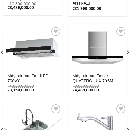
ANTRAZIT
₫
10,800,000.00
Original
Current
₫
3,489,000.00
₫
21,990,000.00
price
price
was:
is:
₫10,800,000.00.
₫3,489,000.00.
Add to
Add to
Wishlist
Wishlist
Máy hút mùi Fandi FD
Máy hút mùi Faster
700VY
QUATTRO LUX 70SM
₫
4,500,000.00
₫
9,900,000.00
Original
Current
Original
Current
₫
3,150,000.00
₫
4,489,000.00
price
price
price
price
was:
is:
was:
is:
₫4,500,000.00.
₫3,150,000.00.
₫9,900,000.00.
₫4,489,000.00.
Add to
Add to
Wishlist
Wishlist