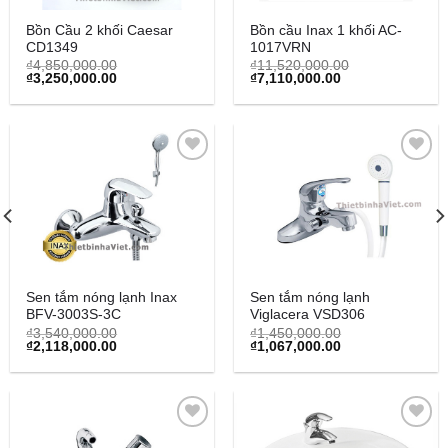
Bồn Cầu 2 khối Caesar
Bồn cầu Inax 1 khối AC-
CD1349
1017VRN
₫
4,850,000.00
₫
11,520,000.00
Original
Current
Original
Current
₫
3,250,000.00
₫
7,110,000.00
price
price
price
price
was:
is:
was:
is:
₫4,850,000.00.
₫3,250,000.00.
₫11,520,000.00.
₫7,110,000.00.
Add to
Add to
Wishlist
Wishlist
Sen tắm nóng lạnh Inax
Sen tắm nóng lạnh
BFV-3003S-3C
Viglacera VSD306
₫
3,540,000.00
₫
1,450,000.00
Original
Current
Original
Current
₫
2,118,000.00
₫
1,067,000.00
price
price
price
price
was:
is:
was:
is:
₫3,540,000.00.
₫2,118,000.00.
₫1,450,000.00.
₫1,067,000.00.
Add to
Add to