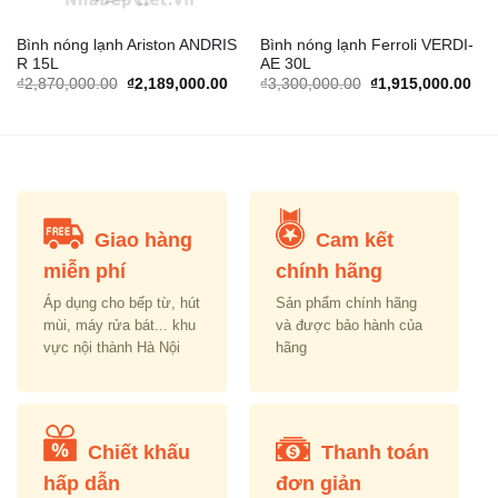
Bình nóng lạnh Ariston ANDRIS
Bình nóng lạnh Ferroli VERDI-
R 15L
AE 30L
rrent
Original
Current
Original
Cur
₫
2,870,000.00
₫
2,189,000.00
₫
3,300,000.00
₫
1,915,000.00
ice
price
price
price
pric
was:
is:
was:
is:
,429,000.00.
₫2,870,000.00.
₫2,189,000.00.
₫3,300,000.00.
₫1,
Giao hàng
Cam kết
miễn phí
chính hãng
Áp dụng cho bếp từ, hút
Sản phẩm chính hãng
mùi, máy rửa bát... khu
và được bảo hành của
vực nội thành Hà Nội
hãng
Chiết khấu
Thanh toán
hấp dẫn
đơn giản