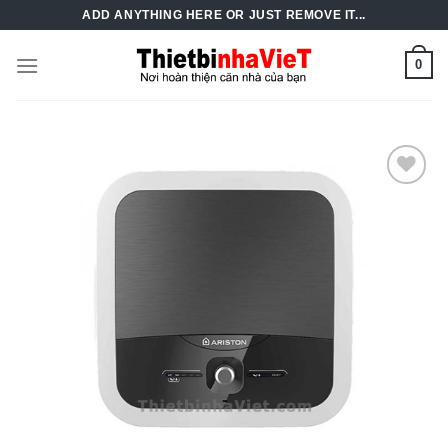
Skip
ADD ANYTHING HERE OR JUST REMOVE IT...
to
content
0
Add to
Wishlist