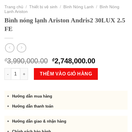
Trang chủ
/
Thiết bị vệ sinh
/
Bình Nóng Lạnh
/
Bình Nóng
Lạnh Ariston
Bình nóng lạnh Ariston Andris2 30LUX 2.5
FE
Original
Current
3,990,000.00
2,748,000.00
₫
₫
price
price
Bình nóng lạnh Ariston Andris2 30LUX 2.5 FE số lượng
was:
is:
THÊM VÀO GIỎ HÀNG
₫3,990,000.00.
₫2,748,000.
Hướng dẫn mua hàng
Hướng dẫn thanh toán
Hướng dẫn giao & nhận hàng
Chính sách bảo hành