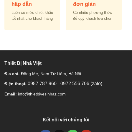
hấp dẫn
đơn giản
Luôn có mức chiết khấu
Có nhiều phương thức
tốt nhất cho khách hàng
để quý khách lựa chọn
Thiết Bị Nhà Việt
Địa chỉ:
Đồng Me, Nam Từ Liêm, Hà Nội
0987 787 960
-
0972 556 706 (zalo)
Điện thoại:
Email:
info@thietbivesinhaz.com
Kết nối với chúng tôi