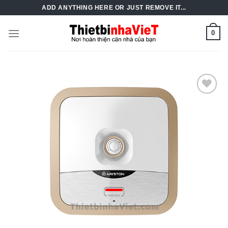
Skip
ADD ANYTHING HERE OR JUST REMOVE IT...
to
content
0
Add to
Wishlist