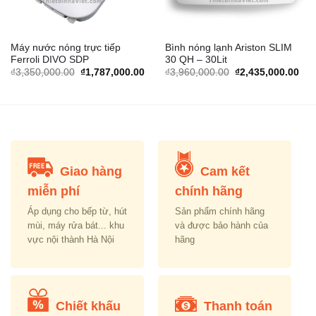
Máy nước nóng trực tiếp
Bình nóng lạnh Ariston SLIM
Ferroli DIVO SDP
30 QH – 30Lit
rrent
Original
Current
Original
Cur
₫
3,350,000.00
₫
1,787,000.00
₫
3,960,000.00
₫
2,435,000.00
ice
price
price
price
pric
was:
is:
was:
is:
,983,000.00.
₫3,350,000.00.
₫1,787,000.00.
₫3,960,000.00.
₫2,
Giao hàng
Cam kết
miễn phí
chính hãng
Áp dụng cho bếp từ, hút
Sản phẩm chính hãng
mùi, máy rửa bát... khu
và được bảo hành của
vực nội thành Hà Nội
hãng
Chiết khấu
Thanh toán