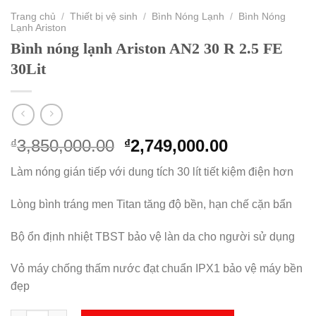
Trang chủ
/
Thiết bị vệ sinh
/
Bình Nóng Lạnh
/
Bình Nóng
Lạnh Ariston
Bình nóng lạnh Ariston AN2 30 R 2.5 FE
30Lit
Original
Current
3,850,000.00
2,749,000.00
₫
₫
price
price
Làm nóng gián tiếp với dung tích 30 lít tiết kiệm điện hơn
was:
is:
₫3,850,000.00.
₫2,749,000.
Lòng bình tráng men Titan tăng độ bền, hạn chế cặn bẩn
Bộ ổn định nhiệt TBST bảo vệ làn da cho người sử dụng
Vỏ máy chống thấm nước đạt chuẩn IPX1 bảo vệ máy bền
đẹp