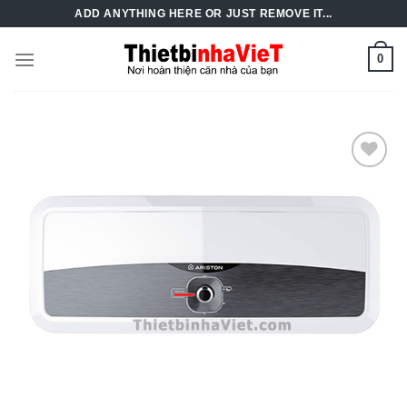
Skip
ADD ANYTHING HERE OR JUST REMOVE IT...
to
content
0
Add to
Wishlist