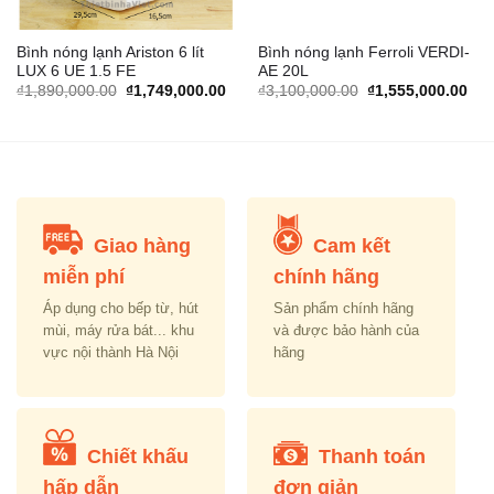
Bình nóng lạnh Ariston 6 lít
Bình nóng lạnh Ferroli VERDI-
LUX 6 UE 1.5 FE
AE 20L
rrent
Original
Current
Original
Cur
₫
1,890,000.00
₫
1,749,000.00
₫
3,100,000.00
₫
1,555,000.00
ice
price
price
price
pric
was:
is:
was:
is:
,189,000.00.
₫1,890,000.00.
₫1,749,000.00.
₫3,100,000.00.
₫1,
Giao hàng
Cam kết
miễn phí
chính hãng
Áp dụng cho bếp từ, hút
Sản phẩm chính hãng
mùi, máy rửa bát... khu
và được bảo hành của
vực nội thành Hà Nội
hãng
Chiết khấu
Thanh toán
hấp dẫn
đơn giản