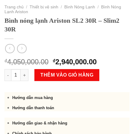
Trang chủ
/
Thiết bị vệ sinh
/
Bình Nóng Lạnh
/
Bình Nóng
Lạnh Ariston
Bình nóng lạnh Ariston SL2 30R – Slim2
30R
Original
Current
4,050,000.00
2,940,000.00
₫
₫
price
price
Bình nóng lạnh Ariston SL2 30R - Slim2 30R số lượng
was:
is:
THÊM VÀO GIỎ HÀNG
₫4,050,000.00.
₫2,940,000.
Hướng dẫn mua hàng
Hướng dẫn thanh toán
Hướng dẫn giao & nhận hàng
Chính sách bảo hành