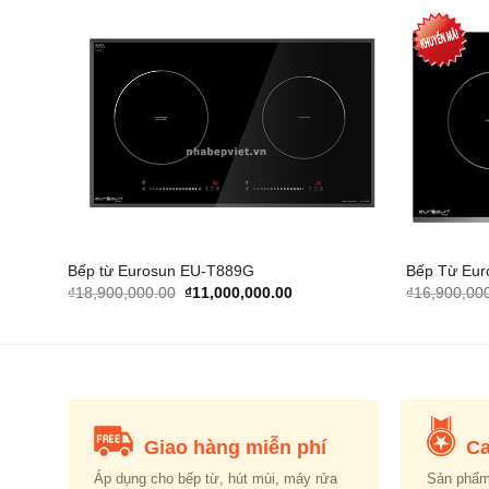
dd to
Add to
shlist
Wishlist
Bếp từ Eurosun EU-T889G
Bếp Từ Eur
Original
Current
₫
18,900,000.00
₫
11,000,000.00
₫
16,900,00
price
price
was:
is:
000.00.
₫18,900,000.00.
₫11,000,000.00.
Giao hàng miễn phí
Ca
Áp dụng cho bếp từ, hút mùi, máy rửa
Sản phẩm