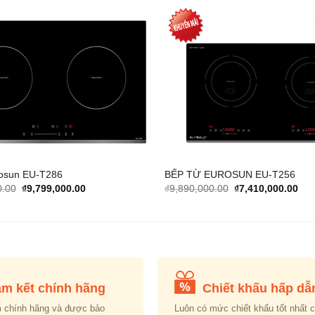
Add to
Wishlist
osun EU-T286
BẾP TỪ EUROSUN EU-T256
Original
Current
Original
Cur
0.00
₫
9,799,000.00
₫
9,890,000.00
₫
7,410,000.00
price
price
price
pric
was:
is:
was:
is:
₫16,900,000.00.
₫9,799,000.00.
₫9,890,000.00.
₫7,
m kết chính hãng
Chiết khấu hấp dẫ
 chính hãng và được bảo
Luôn có mức chiết khấu tốt nhất 