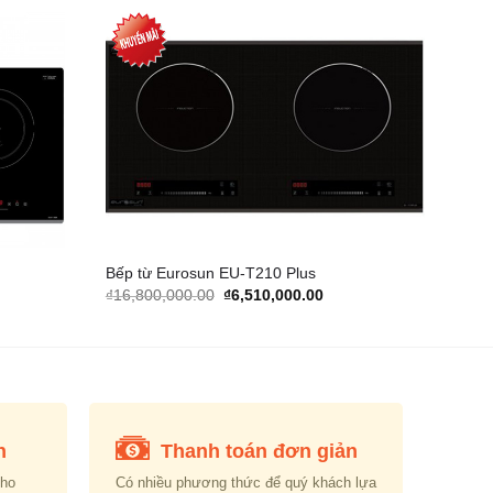
Add to
Add to
Wishlist
Wishlist
Bếp từ Eurosun EU-T210 Plus
rent
Original
Current
₫
16,800,000.00
₫
6,510,000.00
e
price
price
was:
is:
410,000.00.
₫16,800,000.00.
₫6,510,000.00.
n
Thanh toán đơn giản
cho
Có nhiều phương thức để quý khách lựa