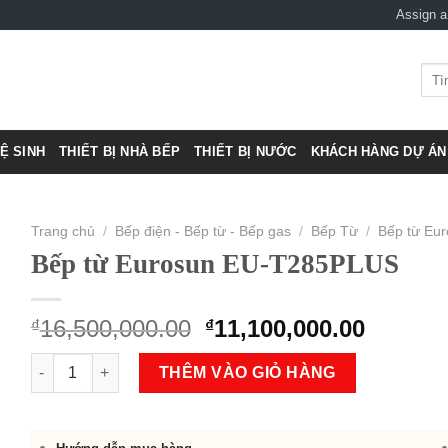
Assign 
Tìm
kiếm
VỆ SINH
THIẾT BỊ NHÀ BẾP
THIẾT BỊ NƯỚC
KHÁCH HÀNG DỰ ÁN 
Trang chủ
/
Bếp điện - Bếp từ - Bếp gas
/
Bếp Từ
/
Bếp từ Eu
Bếp từ Eurosun EU-T285PLUS
Original
Curren
16,500,000.00
11,100,000.00
₫
₫
price
price
Bếp từ Eurosun EU-T285PLUS số lượng
was:
is:
THÊM VÀO GIỎ HÀNG
₫16,500,000.00.
₫11,100