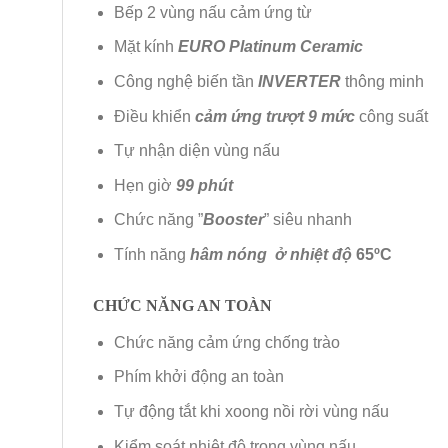
Bếp 2 vùng nấu cảm ứng từ
Mặt kính
EURO Platinum Ceramic
Công nghệ biến tần
INVERTER
thông minh
Điều khiển
cảm ứng trượt 9 mức
công suất
Tự nhận diện vùng nấu
Hẹn giờ
99 phút
Chức năng ”
Booster
” siêu nhanh
Tính năng
hâm nóng ở nhiệt độ
65ºC
CHỨC NĂNG AN TOÀN
Chức năng
cảm ứng chống trào
Phím khởi động an toàn
Tự động tắt khi xoong nồi rời vùng nấu
Kiểm soát nhiệt độ trong vùng nấu