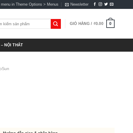
a menu in Theme Options > Menus
Newsletter
0
GIỎ HÀNG /
₫
0.00
:
– NỘI THẤT
roSun
t
,000.00.