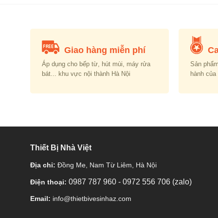
0,000.00.
₫12,000,000.00.
₫6,290,000.00.
Giao hàng miễn phí
Ca
Áp dụng cho bếp từ, hút mùi, máy rửa
Sản phẩm
bát... khu vực nội thành Hà Nội
hành của
Thiết Bị Nhà Việt
Địa chỉ:
Đồng Me, Nam Từ Liêm, Hà Nội
0987 787 960
-
0972 556 706 (zalo)
Điện thoại:
Email:
info@thietbivesinhaz.com