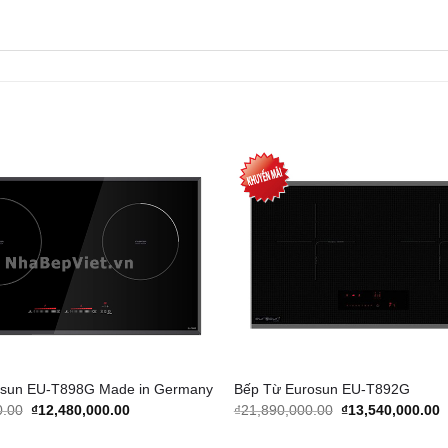
Add to
Wishlist
osun EU-T898G Made in Germany
Bếp Từ Eurosun EU-T892G
Original
Current
Original
C
0.00
₫
12,480,000.00
₫
21,890,000.00
₫
13,540,000.00
price
price
price
p
was:
is:
was:
i