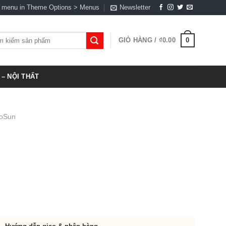
a menu in Theme Options > Menus
Newsletter
0
GIỎ HÀNG /
₫
0.00
:
– NỘI THẤT
roSun
t
,000.00.