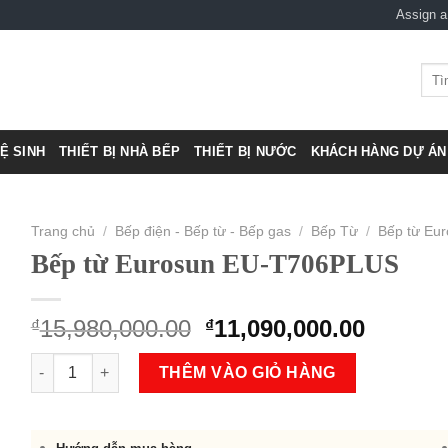
Assign 
Tìm
kiếm
VỆ SINH
THIẾT BỊ NHÀ BẾP
THIẾT BỊ NƯỚC
KHÁCH HÀNG DỰ ÁN 
Trang chủ
/
Bếp điện - Bếp từ - Bếp gas
/
Bếp Từ
/
Bếp từ Eu
Bếp từ Eurosun EU-T706PLUS
Original
Curren
15,980,000.00
11,090,000.00
₫
₫
price
price
Bếp từ Eurosun EU-T706PLUS số lượng
was:
is:
THÊM VÀO GIỎ HÀNG
₫15,980,000.00.
₫11,090