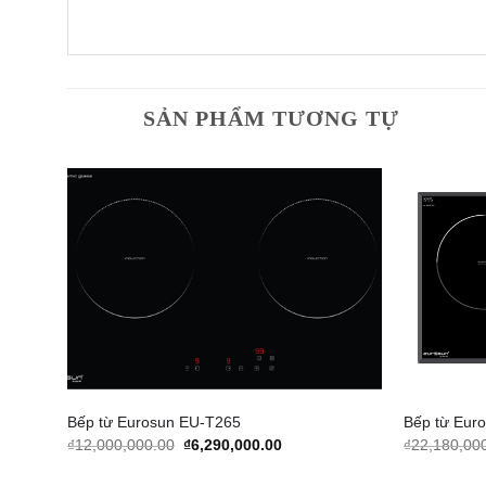
SẢN PHẨM TƯƠNG TỰ
dd to
Add to
shlist
Wishlist
Bếp từ Eurosun EU-T265
Bếp từ Eur
t
Original
Current
₫
12,000,000.00
₫
6,290,000.00
₫
22,180,00
price
price
was:
is: