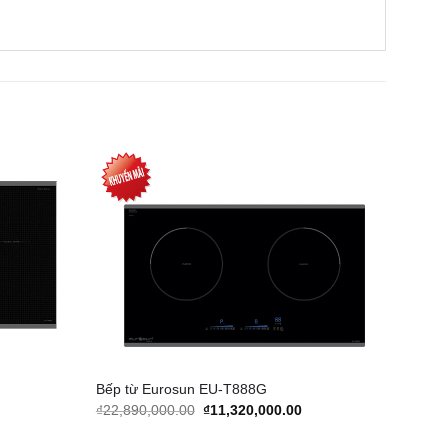
Add to
Add to
Wishlist
Wishlist
Bếp từ Eurosun EU-T888G
urrent
Original
Current
₫
22,890,000.00
₫
11,320,000.00
rice
price
price
s:
was:
is: