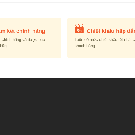
₫22,180,000.00.
₫12,480,000.00.
₫21,890,000.00.
₫
m kết chính hãng
Chiết khấu hấp dẫ
 chính hãng và được bảo
Luôn có mức chiết khấu tốt nhất 
 hãng
khách hàng