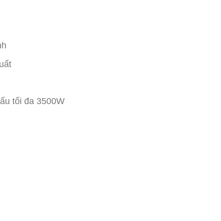
nh
uất
nấu tối đa 3500W