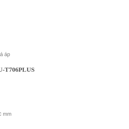
uá áp
 EU-T706PLUS
0C mm