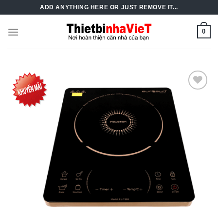
Skip
ADD ANYTHING HERE OR JUST REMOVE IT...
to
content
0
Add to
Wishlist