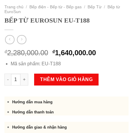
Trang chủ
/
Bếp điện - Bếp từ - Bếp gas
/
Bếp Từ
/
Bếp từ
EuroSun
BẾP TỪ EUROSUN EU-T188
Original
Current
2,280,000.00
1,640,000.00
₫
₫
price
price
Mã sản phẩm: EU-T188
was:
is:
₫2,280,000.00.
₫1,640,000.
BẾP TỪ EUROSUN EU-T188 số lượng
THÊM VÀO GIỎ HÀNG
Hướng dẫn mua hàng
Hướng dẫn thanh toán
Hướng dẫn giao & nhận hàng