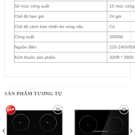
Số mức công suất
10 mức công
Chế độ hẹn giờ
24 giờ
Chế độ cảnh báo nhiệt dư vùng nấu
Có
Công suất
2000W
Nguồn điện
220-240V/5
Kích thước sản phấm
320R * 390
SẢN PHẨM TƯƠNG TỰ
Add to
Add to
Wishlist
Wishlist