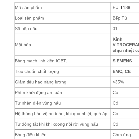
Mã sản phẩm
EU-T188
Loại sản phẩm
Bếp Từ
Số bếp nấu
01
Kính
Mặt bếp
VITROCERA
chịu nhiệt c
Bảng mạch linh kiện IGBT,
SIEMENS
Tiêu chuẩn chất lượng
EMC, CE
Giảm tiêu hao năng lượng
>35%
Phím khởi động an toàn
Có
Tự nhận diện vùng nấu
Có
Hệ thống bảo vệ an toàn, khi quá nhiệt, quá áp
Có
Tự động tắt khi khi xoong nồi rời vùng nấu
Có
Bảng điều khiển
Cảm ứng