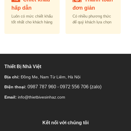
hấp dẫn
đơn giản
Luôn có mức chiết khấu
Có nhiều phương thức
tốt nhất cho khách hàng
để quý khách lựa chọn
Thiết Bị Nhà Việt
Địa chỉ:
Đồng Me, Nam Từ Liêm, Hà Nội
0987 787 960
-
0972 556 706 (zalo)
Điện thoại:
Email:
info@thietbivesinhaz.com
Kết nối với chúng tôi