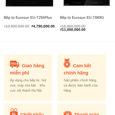
Bếp từ Eurosun EU-T256Plus
Bếp từ Eurosun EU-T889G
urrent
Original
Current
₫
10,800,000.00
₫
4,790,000.00
₫
18,900,000.00
rice
price
price
Original
Current
₫
11,000,000.00
s:
was:
is:
price
price
.
6,510,000.00.
₫10,800,000.00.
₫4,790,000.00.
was:
is:
₫18,900,000.00.
₫11,000,000.00.
Giao hàng
Cam kết
miễn phí
chính hãng
Áp dụng cho bếp từ, hút
Sản phẩm chính hãng
mùi, máy rửa bát... khu
và được bảo hành của
vực nội thành Hà Nội
hãng
Chiết khấu
Thanh toán