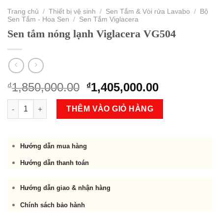
Trang chủ
/
Thiết bị vệ sinh
/
Sen Tắm & Vòi rửa Lavabo
/
Bộ
Sen Tắm - Hoa Sen
/
Sen Tắm Viglacera
Sen tắm nóng lạnh Viglacera VG504
Original
Current
1,850,000.00
1,405,000.00
₫
₫
price
price
Sen tắm nóng lạnh Viglacera VG504 số lượng
was:
is:
THÊM VÀO GIỎ HÀNG
₫1,850,000.00.
₫1,405,000.
Hướng dẫn mua hàng
Hướng dẫn thanh toán
Hướng dẫn giao & nhận hàng
Chính sách bảo hành