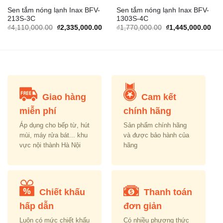
Sen tắm nóng lạnh Inax BFV-
Sen tắm nóng lạnh Inax BFV-
213S-3C
1303S-4C
rrent
Original
Current
Original
Cur
₫
4,110,000.00
₫
2,335,000.00
₫
1,770,000.00
₫
1,445,000.00
ice
price
price
price
pric
was:
is:
was:
is:
,370,000.00.
₫4,110,000.00.
₫2,335,000.00.
₫1,770,000.00.
₫1,
Giao hàng
Cam kết
miễn phí
chính hãng
Áp dụng cho bếp từ, hút
Sản phẩm chính hãng
mùi, máy rửa bát... khu
và được bảo hành của
vực nội thành Hà Nội
hãng
Chiết khấu
Thanh toán
hấp dẫn
đơn giản
Luôn có mức chiết khấu
Có nhiều phương thức