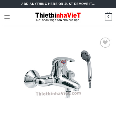
Skip
ADD ANYTHING HERE OR JUST REMOVE IT...
to
content
0
Add to
Wishlist