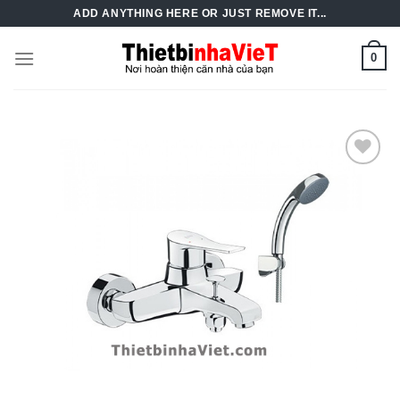
Skip
ADD ANYTHING HERE OR JUST REMOVE IT...
to
content
0
Add to
Wishlist