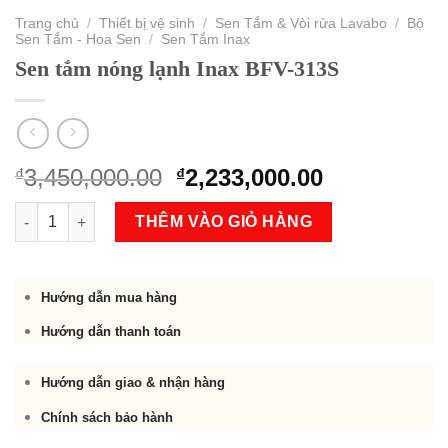
Trang chủ
/
Thiết bị vệ sinh
/
Sen Tắm & Vòi rửa Lavabo
/
Bộ
Sen Tắm - Hoa Sen
/
Sen Tắm Inax
Sen tắm nóng lạnh Inax BFV-313S
Original
Current
3,450,000.00
2,233,000.00
₫
₫
price
price
Sen tắm nóng lạnh Inax BFV-313S số lượng
was:
is:
THÊM VÀO GIỎ HÀNG
₫3,450,000.00.
₫2,233,000.
Hướng dẫn mua hàng
Hướng dẫn thanh toán
Hướng dẫn giao & nhận hàng
Chính sách bảo hành