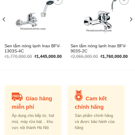
Add to
Add to
Wishlist
Wishlist
Sen tắm nóng lạnh Inax BFV-
Sen tắm nóng lạnh Inax BFV-
1303S-4C
903S-2C
rrent
Original
Current
Original
Cur
₫
1,770,000.00
₫
1,445,000.00
₫
2,065,000.00
₫
1,760,000.00
ice
price
price
price
pric
was:
is:
was:
is:
,335,000.00.
₫1,770,000.00.
₫1,445,000.00.
₫2,065,000.00.
₫1,
Giao hàng
Cam kết
miễn phí
chính hãng
Áp dụng cho bếp từ, hút
Sản phẩm chính hãng
mùi, máy rửa bát... khu
và được bảo hành của
vực nội thành Hà Nội
hãng