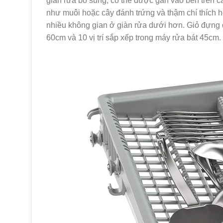
giàn rửa bổ sung, có thể được gắn vào bên trên c
như muôi hoặc cây đánh trứng và thậm chí thích 
nhiều không gian ở giàn rửa dưới hơn. Giỏ đựng
60cm và 10 vị trí sắp xếp trong máy rửa bát 45cm.