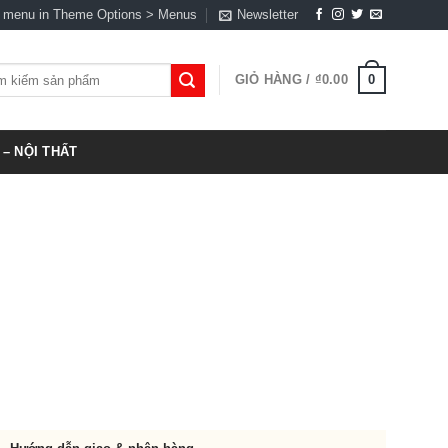
a menu in Theme Options > Menus
Newsletter
0
GIỎ HÀNG /
₫
0.00
:
– NỘI THẤT
00.00.