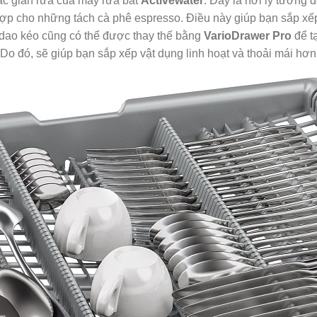
ác giàn rửa của máy rửa bát
Activewater
. Đây là nơi lý tưởng
hợp cho những tách cà phê espresso. Điều này giúp bạn sắp xế
 dao kéo cũng có thể được thay thế bằng
VarioDrawer Pro
để tạ
 Do đó, sẽ giúp bạn sắp xếp vật dụng linh hoạt và thoải mái hơn