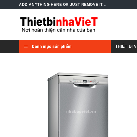
Skip
ADD ANYTHING HERE OR JUST REMOVE IT...
to
content
Danh mục sản phẩm
THIẾT BỊ 
Add to
Wishlist