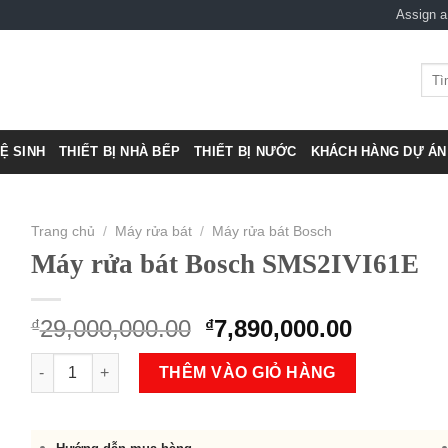
Assign 
Tìm
kiếm
VỆ SINH
THIẾT BỊ NHÀ BẾP
THIẾT BỊ NƯỚC
KHÁCH HÀNG DỰ ÁN 
Trang chủ
/
Máy rửa bát
/
Máy rửa bát Bosch
Máy rửa bát Bosch SMS2IVI61E
Original
Current
29,000,000.00
7,890,000.00
₫
₫
price
price
Máy rửa bát Bosch SMS2IVI61E số lượng
was:
is:
THÊM VÀO GIỎ HÀNG
₫29,000,000.00.
₫7,890,0