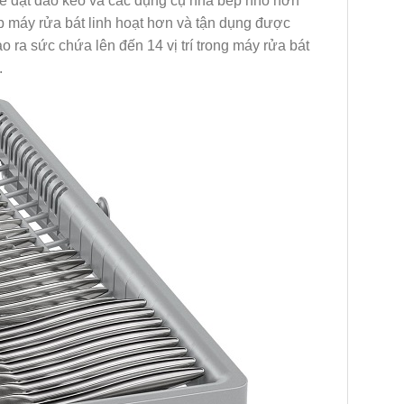
 để đặt dao kéo và các dụng cụ nhà bếp nhỏ hơn
p máy rửa bát linh hoạt hơn và tận dụng được
o ra sức chứa lên đến 14 vị trí trong máy rửa bát
.