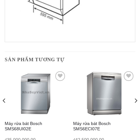
SẢN PHẨM TƯƠNG TỰ
Add to
Add to
Wishlist
Wishlist
Máy rửa bát Bosch
Máy rửa bát Bosch
SMS68UI02E
SMS6ECI07E
urrent
₫
35,000,000.00
₫
42,500,000.00