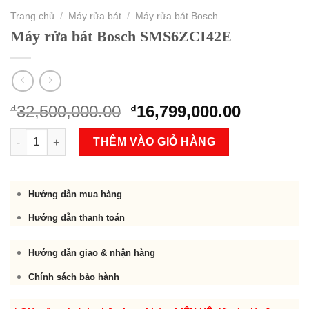
Trang chủ
/
Máy rửa bát
/
Máy rửa bát Bosch
Máy rửa bát Bosch SMS6ZCI42E
Original
Current
32,500,000.00
16,799,000.00
₫
₫
price
price
Máy rửa bát Bosch SMS6ZCI42E số lượng
was:
is:
THÊM VÀO GIỎ HÀNG
₫32,500,000.00.
₫16,799,
Hướng dẫn mua hàng
Hướng dẫn thanh toán
Hướng dẫn giao & nhận hàng
Chính sách bảo hành