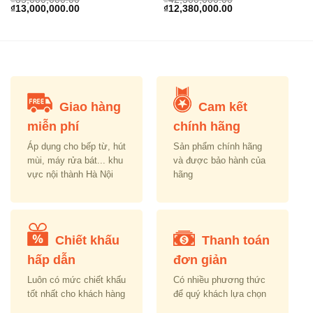
rice
Original
Current
Original
Current
₫
13,000,000.00
₫
12,380,000.00
s:
price
price
price
price
.
7,600,000.00.
was:
is:
was:
is:
₫35,000,000.00.
₫13,000,000.00.
₫42,500,000.00.
₫12,380,000.00.
Giao hàng
Cam kết
miễn phí
chính hãng
Áp dụng cho bếp từ, hút
Sản phẩm chính hãng
mùi, máy rửa bát... khu
và được bảo hành của
vực nội thành Hà Nội
hãng
Chiết khấu
Thanh toán
hấp dẫn
đơn giản
Luôn có mức chiết khấu
Có nhiều phương thức
tốt nhất cho khách hàng
để quý khách lựa chọn