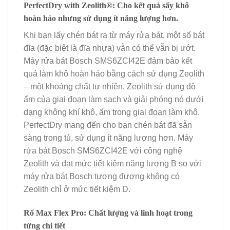
PerfectDry with Zeolith®: Cho kết quả sấy khô
hoàn hảo nhưng sử dụng ít năng lượng hơn.
Khi bạn lấy chén bát ra từ máy rửa bát, một số bát
đĩa (đặc biệt là đĩa nhựa) vẫn có thể vẫn bị ướt.
Máy rửa bát Bosch SMS6ZCI42E đảm bảo kết
quả làm khô hoàn hảo bằng cách sử dụng Zeolith
– một khoáng chất tự nhiên. Zeolith sử dụng độ
ẩm của giai đoạn làm sạch và giải phóng nó dưới
dạng không khí khô, ấm trong giai đoạn làm khô.
PerfectDry mang đến cho bạn chén bát đã sẵn
sàng trong tủ, sử dụng ít năng lượng hơn. Máy
rửa bát Bosch SMS6ZCI42E với công nghệ
Zeolith và đạt mức tiết kiệm năng lượng B so với
máy rửa bát Bosch tương đương không có
Zeolith chỉ ở mức tiết kiệm D.
Rổ Max Flex Pro: Chất lượng và linh hoạt trong
từng chi tiết