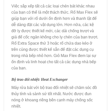
Việc sắp xếp tất cả các loại chén bát khác nhau
của bạn có thể là một thách thức. Rổ Max Flex sẽ
giúp bạn với rổ dưới ổn định hơn và thanh lật để
dễ dàng đặt các vật dụng lớn. Hơn nữa, các kệ
đỡ ly được thiết kế mới, các dải chống trượt và
giá để cốc ngăn không cho ly chén của bạn trượt.
Rổ Extra Space thứ 3 hoặc rổ chứa dao kéo ở
trên cùng được thiết kế sẵn để đặt các dụng cụ
trong nhà bếp nhỏ hơn. Giỏ Max Flex đem lại sự
ổn định và linh hoạt cho tất cả các dụng nhà bếp
của bạn.
Bộ trao đổi nhiệt: Heat Exchanger
Máy rửa bát với bộ trao đổi nhiệt sẽ chăm sóc đồ
thủy tính và sành sứ tốt nhất. Nước được đun
nóng ở khoang riêng bên cạnh máy chống sốc
nhiệt.