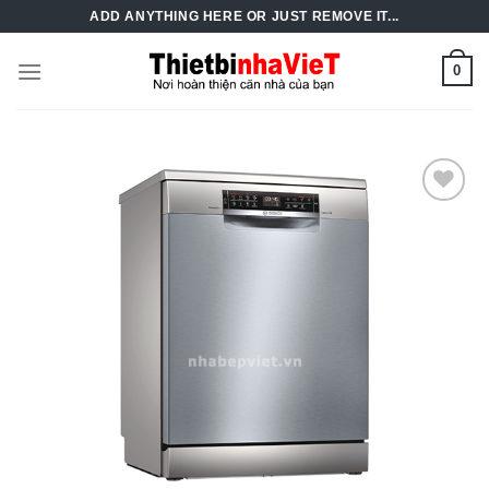
Skip
ADD ANYTHING HERE OR JUST REMOVE IT...
to
content
0
Add to
Wishlist