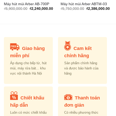
Máy hút mùi Arber AB-700P
Máy hút mùi Arber ABTM-03
rrent
Original
Current
Original
Cur
₫
5,900,000.00
₫
2,240,000.00
₫
5,750,000.00
₫
2,386,000.00
ice
price
price
price
pric
was:
is:
was:
is:
,589,000.00.
₫5,900,000.00.
₫2,240,000.00.
₫5,750,000.00.
₫2,
Giao hàng
Cam kết
miễn phí
chính hãng
Áp dụng cho bếp từ, hút
Sản phẩm chính hãng
mùi, máy rửa bát... khu
và được bảo hành của
vực nội thành Hà Nội
hãng
Chiết khấu
Thanh toán
hấp dẫn
đơn giản
Luôn có mức chiết khấu
Có nhiều phương thức