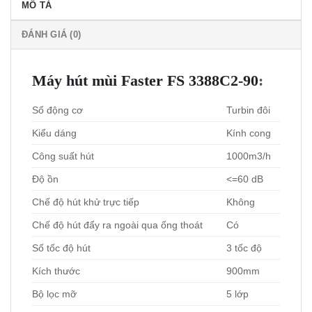
MÔ TẢ
ĐÁNH GIÁ (0)
Máy hút mùi Faster
FS 3388C2-90
:
Số động cơ
Turbin đôi
Kiểu dáng
Kính cong
Công suất hút
1000m3/h
Độ ồn
<=60 dB
Chế độ hút khử trực tiếp
Không
Chế độ hút đẩy ra ngoài qua ống thoát
Có
Số tốc độ hút
3 tốc độ
Kích thước
900mm
Bộ lọc mỡ
5 lớp