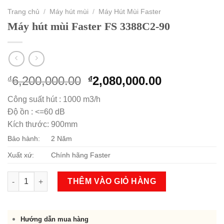
Trang chủ
/
Máy hút mùi
/
Máy Hút Mùi Faster
Máy hút mùi Faster FS 3388C2-90
Original
Current
6,200,000.00
2,080,000.00
₫
₫
price
price
Công suất hút : 1000 m3/h
was:
is:
Độ ồn : <=60 dB
₫6,200,000.00.
₫2,080,000.
Kích thước: 900mm
Bảo hành:
2 Năm
Xuất xứ:
Chính hãng Faster
Máy hút mùi Faster FS 3388C2-90 số lượng
THÊM VÀO GIỎ HÀNG
Hướng dẫn mua hàng