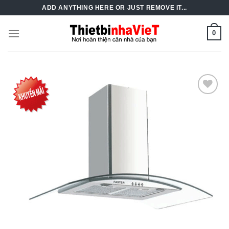
Skip
ADD ANYTHING HERE OR JUST REMOVE IT...
to
content
0
Add to
Wishlist