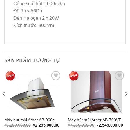
Công suất hút: 1000m3/h
Độ ồn < 56Db
Đèn Halogen 2 x 20W
Kích thước: 900mm
SẢN PHẨM TƯƠNG TỰ
Add to
Add to
Wishlist
Wishlist
Máy hút mùi Arber AB-900e
Máy hút mùi Arber AB-700VE
rrent
Original
Current
Original
Cur
₫
6,150,000.00
₫
2,295,000.00
₫
7,250,000.00
₫
2,549,000.00
ice
price
price
price
pric