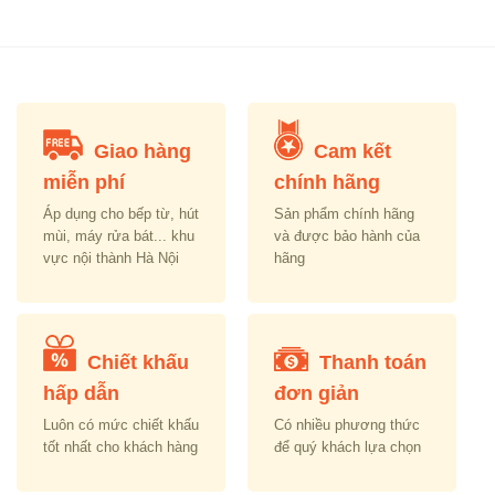
was:
is:
was:
is:
,830,000.00.
₫6,150,000.00.
₫2,295,000.00.
₫7,250,000.00.
₫2,
Giao hàng
Cam kết
miễn phí
chính hãng
Áp dụng cho bếp từ, hút
Sản phẩm chính hãng
mùi, máy rửa bát... khu
và được bảo hành của
vực nội thành Hà Nội
hãng
Chiết khấu
Thanh toán
hấp dẫn
đơn giản
Luôn có mức chiết khấu
Có nhiều phương thức
tốt nhất cho khách hàng
để quý khách lựa chọn