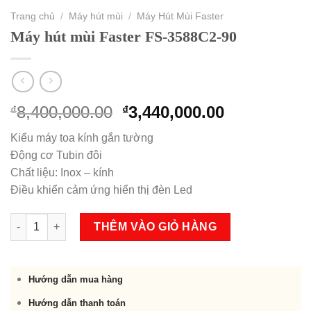
Trang chủ
/
Máy hút mùi
/
Máy Hút Mùi Faster
Máy hút mùi Faster FS-3588C2-90
Original
Current
8,400,000.00
3,440,000.00
₫
₫
price
price
Kiểu máy toa kính gắn tường
was:
is:
Động cơ Tubin đôi
₫8,400,000.00.
₫3,440,000.
Chất liệu: Inox – kính
Điều khiển cảm ứng hiển thị đèn Led
Máy hút mùi Faster FS-3588C2-90 số lượng
THÊM VÀO GIỎ HÀNG
Hướng dẫn mua hàng
Hướng dẫn thanh toán