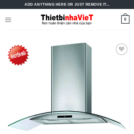
Skip
ADD ANYTHING HERE OR JUST REMOVE IT...
to
content
0
Add to
Wishlist