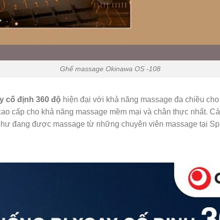
Ghế massage Okinawa OS -108
y cố định 360 độ
hiện đại với khả năng massage đa chiều ch
 cao cấp cho khả năng massage mềm mại và chân thực nhất. C
 như đang được massage từ những chuyên viên massage tại Sp