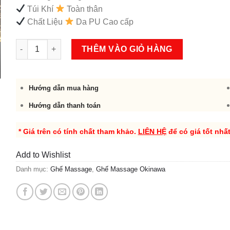
Túi Khí
Toàn thân
Chất Liệu
Da PU Cao cấp
Ghế Massage Okinawa OS 108 số lượng
THÊM VÀO GIỎ HÀNG
Hướng dẫn mua hàng
Hướng dẫn thanh toán
* Giá trên có tính chất tham khảo.
LIÊN HỆ
để có giá tốt nhấ
Add to Wishlist
Danh mục:
Ghế Massage
,
Ghế Massage Okinawa