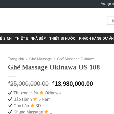
Assign 
Tìm
kiếm
VỆ SINH
THIẾT BỊ NHÀ BẾP
THIẾT BỊ NƯỚC
KHÁCH HÀNG DỰ ÁN 
Trang chủ
/
Ghế Massage
/
Ghế Massage Okinawa
Ghế Massage Okinawa OS 108
Original
Curren
25,000,000.00
13,980,000.00
₫
₫
price
price
Thương Hiệu
Okinawa
was:
is:
Bảo Hành
5 Năm
₫25,000,000.00.
₫13,980
Con Lăn
3D
Khung Massage
L