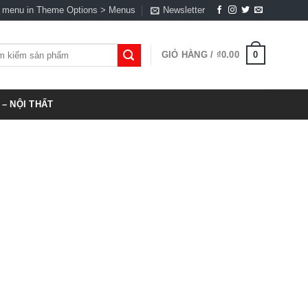
a menu in Theme Options > Menus
Newsletter
0
GIỎ HÀNG /
₫
0.00
:
– NỘI THẤT
t
,000.00.