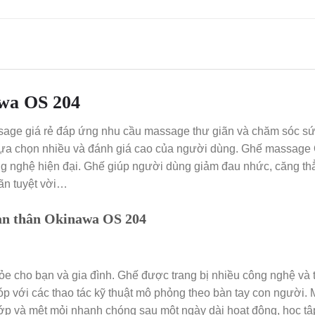
wa OS 204
age giá rẻ đáp ứng nhu cầu massage thư giãn và chăm sóc sức
ựa chọn nhiều và đánh giá cao của người dùng. Ghế massage Ok
g nghệ hiện đại. Ghế giúp người dùng giảm đau nhức, căng thẳn
ãn tuyệt vời…
oàn thân Okinawa OS 204
e cho bạn và gia đình. Ghế được trang bị nhiều công nghệ và
với các thao tác kỹ thuật mô phỏng theo bàn tay con người. M
p và mệt mỏi nhanh chóng sau một ngày dài hoạt động, học tập