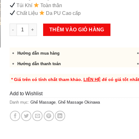
Túi Khí
Toàn thân
Chất Liệu
Da PU Cao cấp
Ghế Massage Okinawa OS 204 số lượng
THÊM VÀO GIỎ HÀNG
Hướng dẫn mua hàng
Hướng dẫn thanh toán
* Giá trên có tính chất tham khảo.
LIÊN HỆ
để có giá tốt nhấ
Add to Wishlist
Danh mục:
Ghế Massage
,
Ghế Massage Okinawa