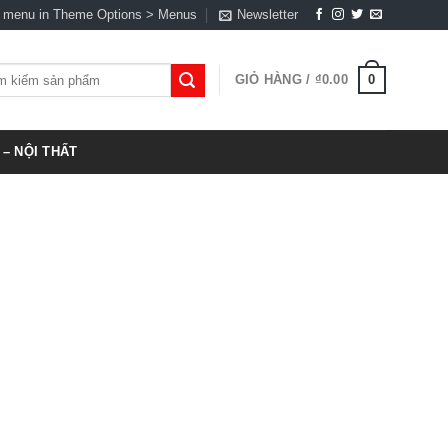
a menu in Theme Options > Menus
Newsletter
0
GIỎ HÀNG /
₫
0.00
:
– NỘI THẤT
t
,000.00.