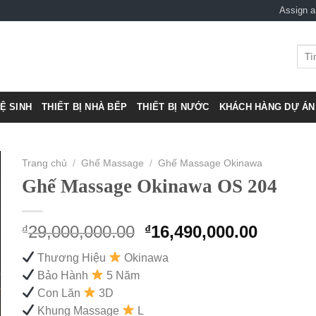
Assign 
Tìm
kiếm
VỆ SINH
THIẾT BỊ NHÀ BẾP
THIẾT BỊ NƯỚC
KHÁCH HÀNG DỰ ÁN 
Trang chủ
/
Ghế Massage
/
Ghế Massage Okinawa
Ghế Massage Okinawa OS 204
Original
Curren
29,000,000.00
16,490,000.00
₫
₫
price
price
Thương Hiệu
Okinawa
was:
is:
Bảo Hành
5 Năm
₫29,000,000.00.
₫16,490
Con Lăn
3D
Khung Massage
L