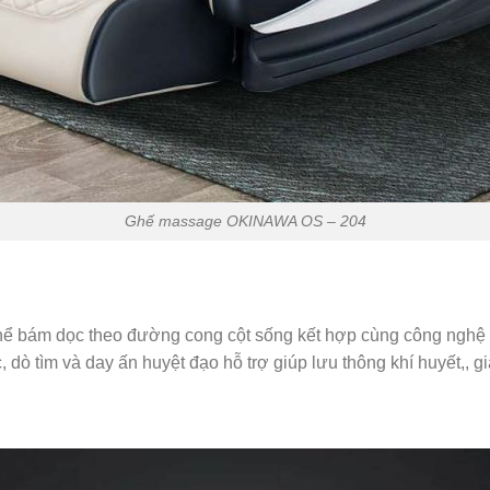
Ghế massage OKINAWA OS – 204
 thể bám dọc theo đường cong cột sống kết hợp cùng công ng
, dò tìm và day ấn huyệt đạo hỗ trợ giúp lưu thông khí huyết,,