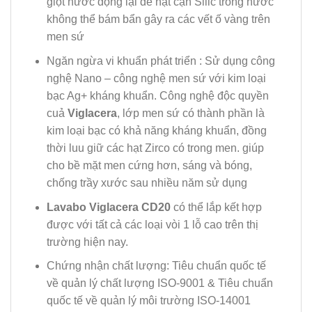
giọt nước đọng lại đẻ hạt cặn Silic trong nước
không thể bám bẩn gây ra các vết ố vàng trên
men sứ
Ngăn ngừa vi khuẩn phát triển : Sử dụng công
nghệ Nano – công nghệ men sứ với kim loại
bạc Ag+ kháng khuẩn. Công nghệ độc quyền
cuả
Viglacera
, lớp men sứ có thành phần là
kim loại bạc có khả năng kháng khuẩn, đồng
thời luu giữ các hạt Zirco có trong men. giúp
cho bề mặt men cứng hơn, sáng và bóng,
chống trầy xước sau nhiều năm sử dụng
Lavabo Viglacera CD20
có thể lắp kết hợp
được với tất cả các loại vòi 1 lỗ cao trên thị
trường hiện nay.
Chứng nhận chất lượng: Tiêu chuẩn quốc tế
về quản lý chất lượng ISO-9001 & Tiêu chuẩn
quốc tế về quản lý môi trường ISO-14001