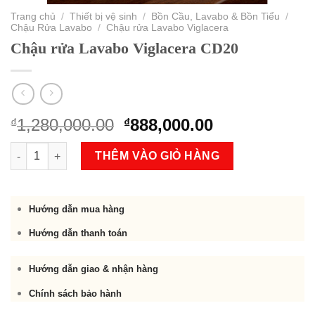
Trang chủ
/
Thiết bị vệ sinh
/
Bồn Cầu, Lavabo & Bồn Tiểu
/
Chậu Rửa Lavabo
/
Chậu rửa Lavabo Viglacera
Chậu rửa Lavabo Viglacera CD20
Original
Current
1,280,000.00
888,000.00
₫
₫
price
price
Chậu rửa Lavabo Viglacera CD20 số lượng
was:
is:
THÊM VÀO GIỎ HÀNG
₫1,280,000.00.
₫888,000.00.
Hướng dẫn mua hàng
Hướng dẫn thanh toán
Hướng dẫn giao & nhận hàng
Chính sách bảo hành