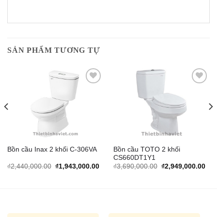
SẢN PHẨM TƯƠNG TỰ
Add to
Add to
Wishlist
Wishlist
Bồn cầu TOTO 2 khối
Bồn cầu Inax 2 khối C-306VA
CS660DT1Y1
rrent
Original
Current
Original
Cur
₫
2,440,000.00
₫
1,943,000.00
₫
3,690,000.00
₫
2,949,000.00
ice
price
price
price
pric
was:
is:
was:
is:
,698,000.00.
₫2,440,000.00.
₫1,943,000.00.
₫3,690,000.00.
₫2,