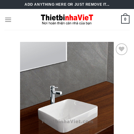
Skip
ADD ANYTHING HERE OR JUST REMOVE IT...
to
content
0
Add to
Wishlist