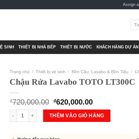
Assign 
Tìm
kiếm
VỆ SINH
THIẾT BỊ NHÀ BẾP
THIẾT BỊ NƯỚC
KHÁCH HÀNG DỰ ÁN 
Trang chủ
/
Thiết bị vệ sinh
/
Bồn Cầu, Lavabo & Bồn Tiểu
/
C
Chậu Rửa Lavabo TOTO LT300C
Original
Current
720,000.00
620,000.00
₫
₫
price
price
Chậu Rửa Lavabo TOTO LT300C số lượng
was:
is:
THÊM VÀO GIỎ HÀNG
₫720,000.00.
₫620,000.00.