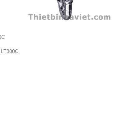
0C
O LT300C