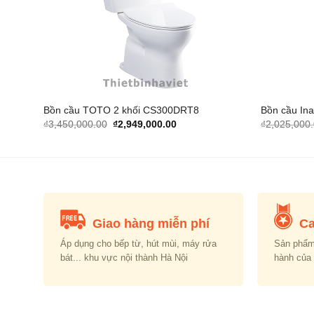
Bồn cầu TOTO 2 khối CS300DRT8
Bồn cầu Ina
Original
Current
₫
3,450,000.00
₫
2,949,000.00
₫
2,025,000
price
price
was:
is:
00.00.
₫3,450,000.00.
₫2,949,000.00.
Giao hàng miễn phí
Ca
Áp dụng cho bếp từ, hút mùi, máy rửa
Sản phẩm
bát... khu vực nội thành Hà Nội
hành của