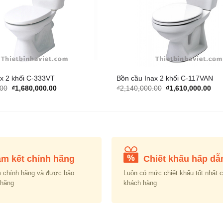
x 2 khối C-333VT
Bồn cầu Inax 2 khối C-117VAN
Original
Current
Original
Cur
.00
₫
1,680,000.00
₫
2,140,000.00
₫
1,610,000.00
price
price
price
pric
was:
is:
was:
is:
₫2,025,000.00.
₫1,680,000.00.
₫2,140,000.00.
₫1,
m kết chính hãng
Chiết khấu hấp dẫ
 chính hãng và được bảo
Luôn có mức chiết khấu tốt nhất 
 hãng
khách hàng