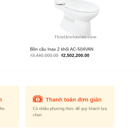
Bồn cầu Inax 2 khối AC-504VAN
rent
Original
Current
₫
3,440,000.00
₫
2,502,200.00
e
price
price
was:
is:
610,000.00.
₫3,440,000.00.
₫2,502,200.00.
n
Thanh toán đơn giản
cho
Có nhiều phương thức để quý khách lựa
chọn