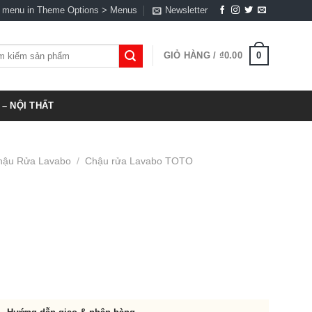
a menu in Theme Options > Menus
Newsletter
0
GIỎ HÀNG /
₫
0.00
:
– NỘI THẤT
hậu Rửa Lavabo
/
Chậu rửa Lavabo TOTO