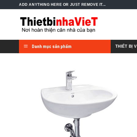
Skip
ADD ANYTHING HERE OR JUST REMOVE IT...
to
content
Danh mục sản phẩm
THIẾT BỊ 
Add to
Wishlist