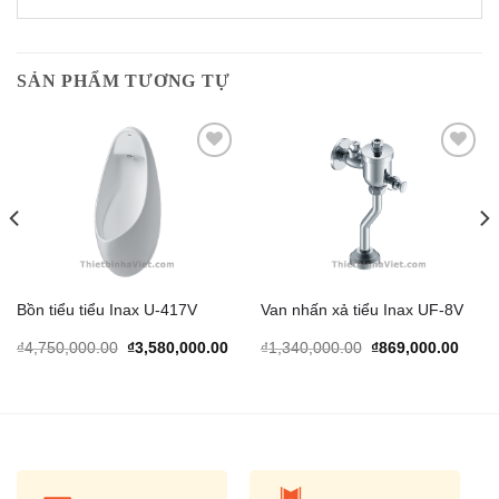
SẢN PHẨM TƯƠNG TỰ
Add to
Add to
Wishlist
Wishlist
Bồn tiểu tiểu Inax U-417V
Van nhấn xả tiểu Inax UF-8V
rrent
Original
Current
Original
Curre
₫
4,750,000.00
₫
3,580,000.00
₫
1,340,000.00
₫
869,000.00
ice
price
price
price
price
was:
is:
was:
is:
,190,000.00.
₫4,750,000.00.
₫3,580,000.00.
₫1,340,000.00.
₫869,