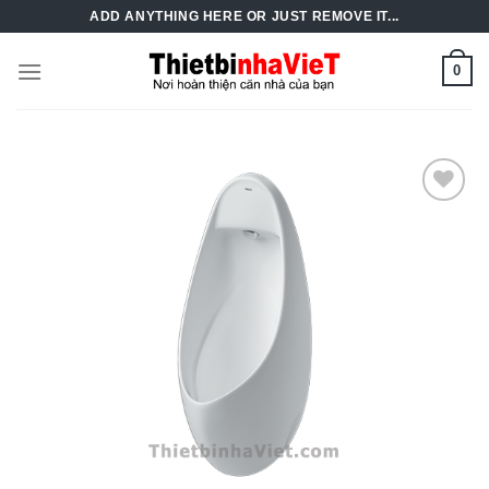
Skip
ADD ANYTHING HERE OR JUST REMOVE IT...
to
content
0
Add to
Wishlist