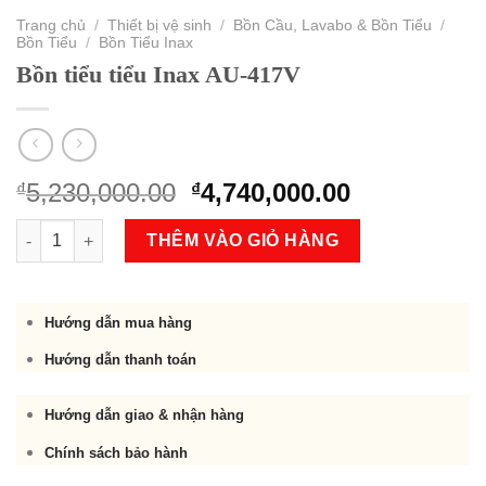
Trang chủ
/
Thiết bị vệ sinh
/
Bồn Cầu, Lavabo & Bồn Tiểu
/
Bồn Tiểu
/
Bồn Tiểu Inax
Bồn tiểu tiểu Inax AU-417V
Original
Current
5,230,000.00
4,740,000.00
₫
₫
price
price
Bồn tiểu tiểu Inax AU-417V số lượng
was:
is:
THÊM VÀO GIỎ HÀNG
₫5,230,000.00.
₫4,740,000.
Hướng dẫn mua hàng
Hướng dẫn thanh toán
Hướng dẫn giao & nhận hàng
Chính sách bảo hành