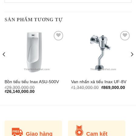
SẢN PHẨM TƯƠNG TỰ
Add to
Add to
Wishlist
Wishlist
Bồn tiểu tiểu Inax ASU-500V
Van nhấn xả tiểu Inax UF-8V
rrent
Original
Curre
₫
29,300,000.00
₫
1,340,000.00
₫
869,000.00
ice
Original
Current
price
price
₫
26,140,000.00
price
price
was:
is:
,740,000.00.
was:
is:
₫1,340,000.00.
₫869,
₫29,300,000.00.
₫26,140,000.00.
Giao hàng
Cam kết