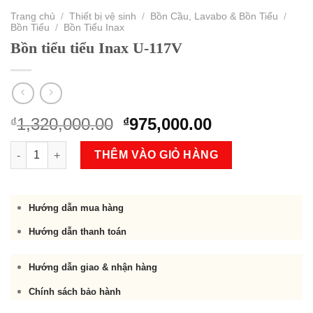
Trang chủ
/
Thiết bị vệ sinh
/
Bồn Cầu, Lavabo & Bồn Tiểu
/
Bồn Tiểu
/
Bồn Tiểu Inax
Bồn tiểu tiểu Inax U-117V
Original
Current
1,320,000.00
975,000.00
₫
₫
price
price
Bồn tiểu tiểu Inax U-117V số lượng
was:
is:
THÊM VÀO GIỎ HÀNG
₫1,320,000.00.
₫975,000.00.
Hướng dẫn mua hàng
Hướng dẫn thanh toán
Hướng dẫn giao & nhận hàng
Chính sách bảo hành