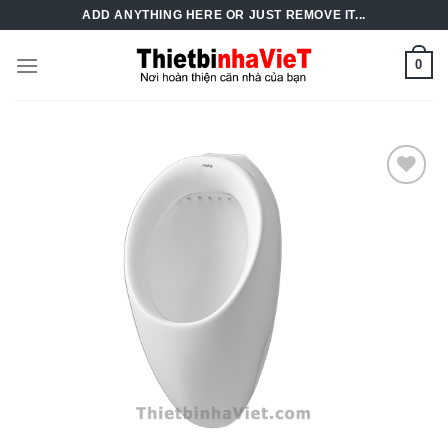
Skip
ADD ANYTHING HERE OR JUST REMOVE IT...
to
content
0
Add to
Wishlist