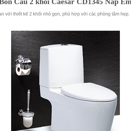
Bồn Cầu 2 khối Caesar CD1345 Nắp Ê
n với thiết kế 2 khối nhỏ gọn, phù hợp với các phòng tắm hẹ