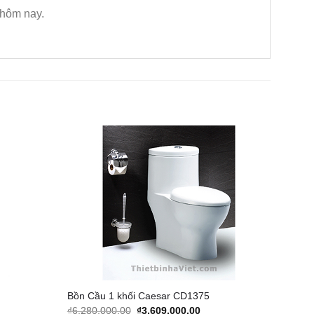
 hôm nay.
Add to
Add to
Wishlist
Wishlist
Bồn Cầu 1 khối Caesar CD1375
rent
Original
Current
₫
6,280,000.00
₫
3,609,000.00