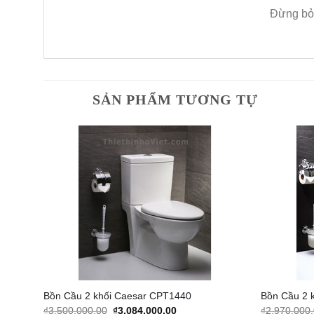
Đừng bỏ 
SẢN PHẨM TƯƠNG TỰ
dd to
Add to
shlist
Wishlist
Bồn Cầu 2 khối Caesar CPT1440
Bồn Cầu 2 
Original
Current
₫
3,500,000.00
₫
3,084,000.00
₫
2,970,000