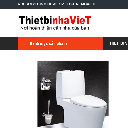
Skip
ADD ANYTHING HERE OR JUST REMOVE IT...
to
content
Danh mục sản phẩm
THIẾT BỊ 
Add to
Wishlist