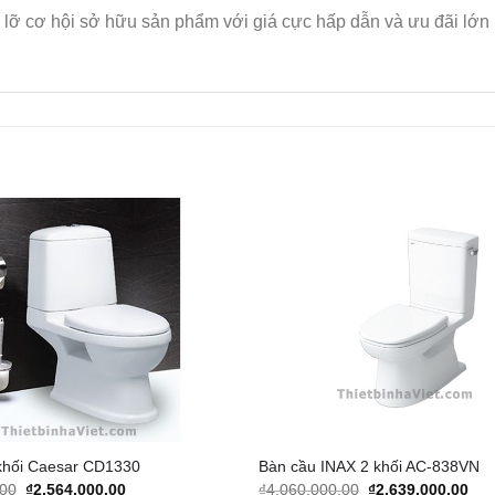
lỡ cơ hội sở hữu sản phẩm với giá cực hấp dẫn và ưu đãi lớn
Add to
Wishlist
khối Caesar CD1330
Bàn cầu INAX 2 khối AC-838VN
Original
Current
Original
Cur
.00
₫
2,564,000.00
₫
4,060,000.00
₫
2,639,000.00