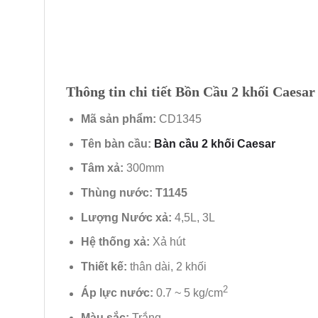
Thông tin chi tiết Bồn Cầu 2 khối Caesa
Mã sản phẩm:
CD1345
Tên bàn cầu:
Bàn cầu 2 khối Caesar
Tâm xả:
300mm
Thùng nước: T1145
Lượng Nước xả:
4,5L, 3L
Hệ thống xả:
Xả hút
Thiết kế:
thân dài, 2 khối
2
Áp lực nước:
0.7 ~ 5 kg/cm
Màu sắc:
Trắng