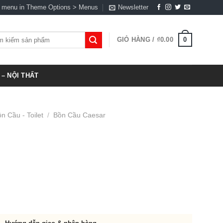
a menu in Theme Options > Menus
Newsletter
0
GIỎ HÀNG /
₫
0.00
:
– NỘI THẤT
n Cầu - Toilet
/
Bồn Cầu Caesar
0.00.