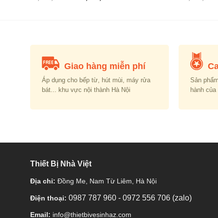
price
price
was:
is:
00.00.
₫3,500,000.00.
₫3,084,000.00.
Giao hàng miễn phí
Ca
Áp dụng cho bếp từ, hút mùi, máy rửa
Sản phẩm
bát... khu vực nội thành Hà Nội
hành của
Thiết Bị Nhà Việt
Địa chỉ:
Đồng Me, Nam Từ Liêm, Hà Nội
0987 787 960
-
0972 556 706 (zalo)
Điện thoại:
Email:
info@thietbivesinhaz.com