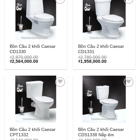
Add to
Add to
Wishlist
Wishlist
Bồn Cầu 2 khối Caesar
Bồn Cầu 2 khối Caesar
CD1330
CD1331
₫
2,970,000.00
₫
2,780,000.00
Original
Current
Original
Current
₫
2,564,000.00
₫
1,958,000.00
price
price
price
price
was:
is:
was:
is:
₫2,970,000.00.
₫2,564,000.00.
₫2,780,000.00.
₫1,958,000.00.
Add to
Add to
Wishlist
Wishlist
Bồn Cầu 2 khối Caesar
Bồn Cầu 2 khối Caesar
CPT1332
CDS1338 Nắp êm