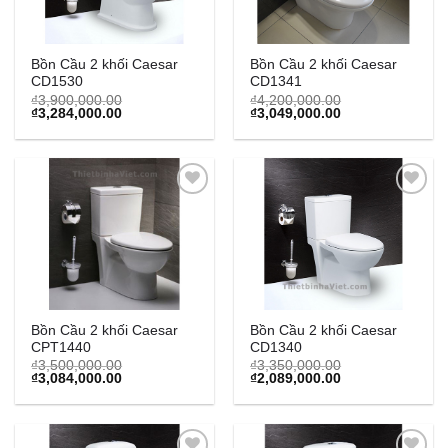
Bồn Cầu 2 khối Caesar
Bồn Cầu 2 khối Caesar
CD1530
CD1341
₫
3,900,000.00
₫
4,200,000.00
Original
Current
Original
Current
₫
3,284,000.00
₫
3,049,000.00
price
price
price
price
was:
is:
was:
is:
₫3,900,000.00.
₫3,284,000.00.
₫4,200,000.00.
₫3,049,000.00.
Add to
Add to
Wishlist
Wishlist
Bồn Cầu 2 khối Caesar
Bồn Cầu 2 khối Caesar
CPT1440
CD1340
₫
3,500,000.00
₫
3,350,000.00
Original
Current
Original
Current
₫
3,084,000.00
₫
2,089,000.00
price
price
price
price
was:
is:
was:
is:
₫3,500,000.00.
₫3,084,000.00.
₫3,350,000.00.
₫2,089,000.00.