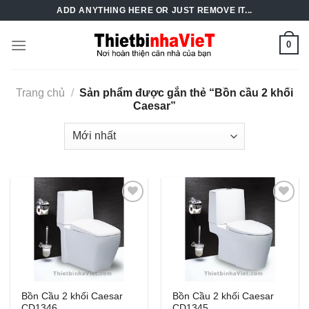
Skip
ADD ANYTHING HERE OR JUST REMOVE IT...
to
content
0
Trang chủ
/
Sản phẩm được gắn thẻ “Bồn cầu 2 khối
Caesar”
Add to
Add to
Wishlist
Wishlist
Bồn Cầu 2 khối Caesar
Bồn Cầu 2 khối Caesar
CD1346
CD1345