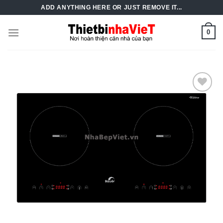
Skip
ADD ANYTHING HERE OR JUST REMOVE IT...
to
content
0
Add to
Wishlist