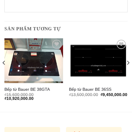
SẢN PHẨM TƯƠNG TỰ
Add to
Add to
Wishlist
Wishlist
Bếp từ Bauer BE 38GTA
Bếp từ Bauer BE 36SS
urrent
Original
Cu
₫
15,600,000.00
₫
13,500,000.00
₫
9,450,000.00
rice
Original
Current
price
pr
₫
10,920,000.00
s:
price
price
was:
is:
.
7,560,000.00.
was:
is:
₫13,500,000.00.
₫9
₫15,600,000.00.
₫10,920,000.00.