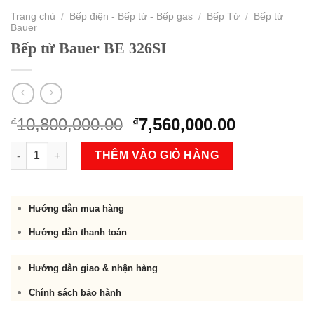
Trang chủ
/
Bếp điện - Bếp từ - Bếp gas
/
Bếp Từ
/
Bếp từ
Bauer
Bếp từ Bauer BE 326SI
Original
Current
10,800,000.00
7,560,000.00
₫
₫
price
price
Bếp từ Bauer BE 326SI số lượng
was:
is:
THÊM VÀO GIỎ HÀNG
₫10,800,000.00.
₫7,560,000
Hướng dẫn mua hàng
Hướng dẫn thanh toán
Hướng dẫn giao & nhận hàng
Chính sách bảo hành