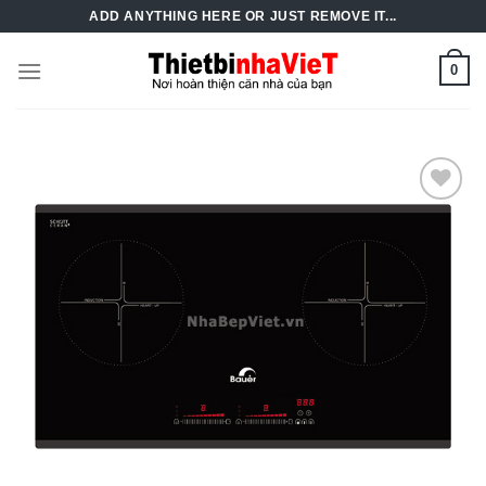
Skip
ADD ANYTHING HERE OR JUST REMOVE IT...
to
content
0
Add to
Wishlist