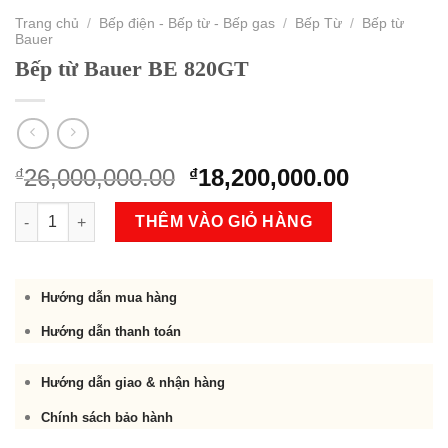
Trang chủ
/
Bếp điện - Bếp từ - Bếp gas
/
Bếp Từ
/
Bếp từ
Bauer
Bếp từ Bauer BE 820GT
Original
Current
26,000,000.00
18,200,000.00
₫
₫
price
price
Bếp từ Bauer BE 820GT số lượng
was:
is:
THÊM VÀO GIỎ HÀNG
₫26,000,000.00.
₫18,200,
Hướng dẫn mua hàng
Hướng dẫn thanh toán
Hướng dẫn giao & nhận hàng
Chính sách bảo hành