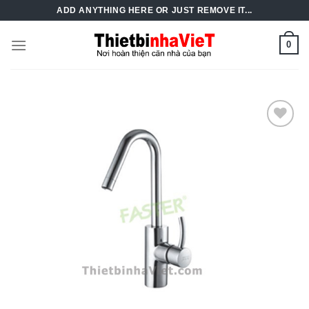
Skip
ADD ANYTHING HERE OR JUST REMOVE IT...
to
content
0
Add to
Wishlist