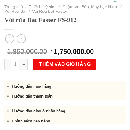
Trang chủ
/
Thiết bị vệ sinh
/
Chậu, Vòi Bếp, Máy Lọc Nước
/
Vòi Rửa Bát
/
Vòi Rửa Bát Faster
Vòi rửa Bát Faster FS-912
Original
Current
1,850,000.00
1,750,000.00
₫
₫
price
price
Vòi rửa Bát Faster FS-912 số lượng
was:
is:
THÊM VÀO GIỎ HÀNG
₫1,850,000.00.
₫1,750,000.
Hướng dẫn mua hàng
Hướng dẫn thanh toán
Hướng dẫn giao & nhận hàng
Chính sách bảo hành