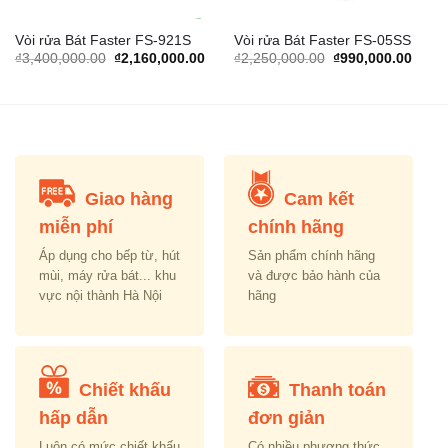
Vòi rửa Bát Faster FS-921S
Vòi rửa Bát Faster FS-05SS
rrent
Original
Current
Original
Curre
₫
3,400,000.00
₫
2,160,000.00
₫
2,250,000.00
₫
990,000.00
ice
price
price
price
price
was:
is:
was:
is:
,098,000.00.
₫3,400,000.00.
₫2,160,000.00.
₫2,250,000.00.
₫990,
Giao hàng
Cam kết
miễn phí
chính hãng
Áp dụng cho bếp từ, hút
Sản phẩm chính hãng
mùi, máy rửa bát... khu
và được bảo hành của
vực nội thành Hà Nội
hãng
Chiết khấu
Thanh toán
hấp dẫn
đơn giản
Luôn có mức chiết khấu
Có nhiều phương thức