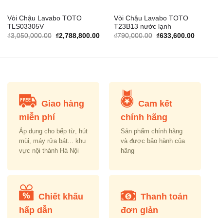
Vòi Chậu Lavabo TOTO
Vòi Chậu Lavabo TOTO
TLS03305V
T23B13 nước lạnh
rrent
Original
Current
Original
Current
₫
3,050,000.00
₫
2,788,800.00
₫
790,000.00
₫
633,600.00
ice
price
price
price
price
was:
is:
was:
is:
,628,400.00.
₫3,050,000.00.
₫2,788,800.00.
₫790,000.00.
₫633,60
Giao hàng
Cam kết
miễn phí
chính hãng
Áp dụng cho bếp từ, hút
Sản phẩm chính hãng
mùi, máy rửa bát... khu
và được bảo hành của
vực nội thành Hà Nội
hãng
Chiết khấu
Thanh toán
hấp dẫn
đơn giản