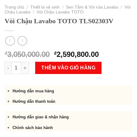
Trang chủ
/
Thiết bị vệ sinh
/
Sen Tắm & Vòi rửa Lavabo
/
Vòi
Chậu Lavabo
/
Vòi Chậu Lavabo TOTO
Vòi Chậu Lavabo TOTO TLS02303V
Original
Current
3,050,000.00
2,590,800.00
₫
₫
price
price
Vòi Chậu Lavabo TOTO TLS02303V số lượng
was:
is:
THÊM VÀO GIỎ HÀNG
₫3,050,000.00.
₫2,590,800.
Hướng dẫn mua hàng
Hướng dẫn thanh toán
Hướng dẫn giao & nhận hàng
Chính sách bảo hành