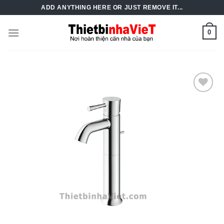
Skip
ADD ANYTHING HERE OR JUST REMOVE IT...
to
content
0
Add to
Wishlist