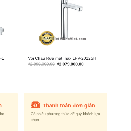
Add to
Add to
Wishlist
Wishlist
-1
Vòi Chậu Rửa mặt Inax LFV-2012SH
rent
Original
Current
₫
2,890,000.00
₫
2,079,000.00
e
price
price
was:
is:
197,000.00.
₫2,890,000.00.
₫2,079,000.00.
n
Thanh toán đơn giản
cho
Có nhiều phương thức để quý khách lựa
chọn