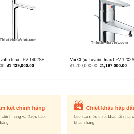
Add to
Wishlist
avabo Inax LFV-1402SH
Vòi Chậu Lavabo Inax LFV-1202S
Original
Current
Original
Cur
.00
₫
1,439,000.00
₫
1,700,000.00
₫
1,197,000.00
price
price
price
pric
was:
is:
was:
is:
₫2,100,000.00.
₫1,439,000.00.
₫1,700,000.00.
₫1,
m kết chính hãng
Chiết khấu hấp dẫ
 chính hãng và được bảo
Luôn có mức chiết khấu tốt nhất 
 hãng
khách hàng