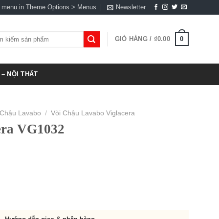
a menu in Theme Options > Menus
Newsletter
0
GIỎ HÀNG /
₫
0.00
:
– NỘI THẤT
 Chậu Lavabo
/
Vòi Chậu Lavabo Viglacera
cera VG1032
0.00.