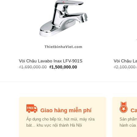
dd to
Add to
shlist
Wishlist
Vòi Chậu Lavabo Inax LFV-901S
Vòi Chậu L
Original
Current
₫
1,690,000.00
₫
1,500,000.00
₫
2,100,000
price
price
was:
is:
00.00.
₫1,690,000.00.
₫1,500,000.00.
Giao hàng miễn phí
Ca
Áp dụng cho bếp từ, hút mùi, máy rửa
Sản phẩm
bát... khu vực nội thành Hà Nội
hành của