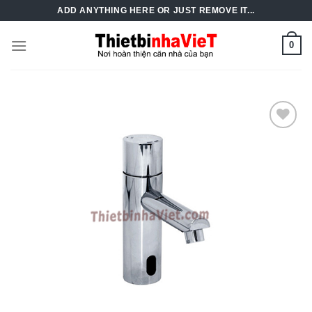
Skip
ADD ANYTHING HERE OR JUST REMOVE IT...
to
content
0
Add to
Wishlist