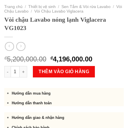
Trang chủ
/
Thiết bị vệ sinh
/
Sen Tắm & Vòi rửa Lavabo
/
Vòi
Chậu Lavabo
/
Vòi Chậu Lavabo Viglacera
Vòi chậu Lavabo nóng lạnh Viglacera
VG1023
Original
Current
5,200,000.00
4,196,000.00
₫
₫
price
price
Vòi chậu Lavabo nóng lạnh Viglacera VG1023 số lượng
was:
is:
THÊM VÀO GIỎ HÀNG
₫5,200,000.00.
₫4,196,000.
Hướng dẫn mua hàng
Hướng dẫn thanh toán
Hướng dẫn giao & nhận hàng
Chính sách bảo hành