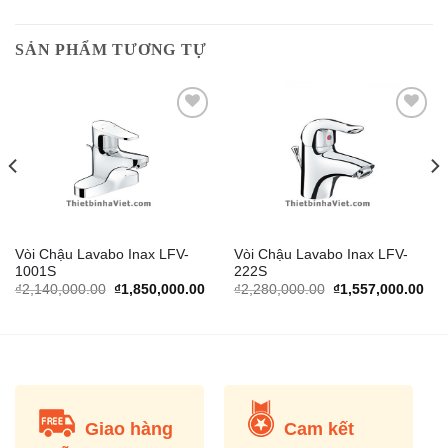
SẢN PHẨM TƯƠNG TỰ
Add to
Add to
Wishlist
Wishlist
Vòi Chậu Lavabo Inax LFV-
Vòi Chậu Lavabo Inax LFV-
1001S
222S
rrent
Original
Current
Original
Cur
₫
2,140,000.00
₫
1,850,000.00
₫
2,280,000.00
₫
1,557,000.00
ice
price
price
price
pric
was:
is:
was:
is:
,823,000.00.
₫2,140,000.00.
₫1,850,000.00.
₫2,280,000.00.
₫1,
Giao hàng
Cam kết