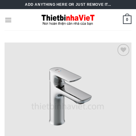
Skip
ADD ANYTHING HERE OR JUST REMOVE IT...
to
content
0
Add to
Wishlist