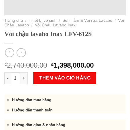
Trang chủ
/
Thiết bị vệ sinh
/
Sen Tắm & Vòi rửa Lavabo
/
Vòi
Chậu Lavabo
/
Vòi Chậu Lavabo Inax
Vòi chậu lavabo Inax LFV-612S
Original
Current
2,740,000.00
1,398,000.00
₫
₫
price
price
Vòi chậu lavabo Inax LFV-612S số lượng
was:
is:
THÊM VÀO GIỎ HÀNG
₫2,740,000.00.
₫1,398,000.
Hướng dẫn mua hàng
Hướng dẫn thanh toán
Hướng dẫn giao & nhận hàng