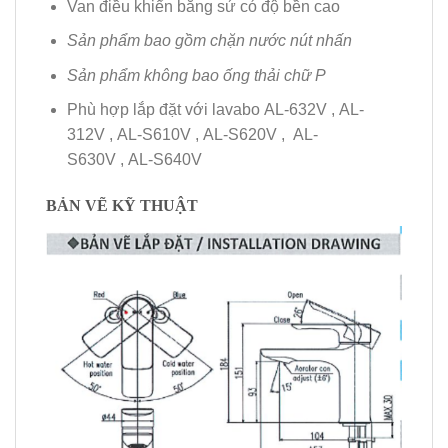
Van điều khiển bằng sứ có độ bền cao
Sản phẩm bao gồm chặn nước nút nhấn
Sản phẩm không bao ống thải chữ P
Phù hợp lắp đặt với lavabo AL-632V , AL-
312V , AL-S610V , AL-S620V , AL-
S630V , AL-S640V
BẢN VẼ KỸ THUẬT