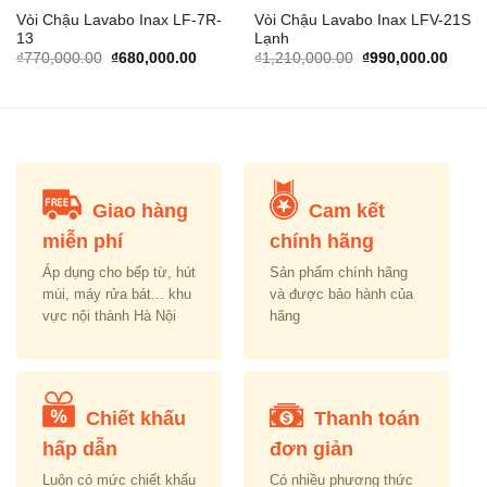
Vòi Chậu Lavabo Inax LF-7R-
Vòi Chậu Lavabo Inax LFV-21S
13
Lạnh
rrent
Original
Current
Original
Curre
₫
770,000.00
₫
680,000.00
₫
1,210,000.00
₫
990,000.00
ice
price
price
price
price
was:
is:
was:
is:
,325,000.00.
₫770,000.00.
₫680,000.00.
₫1,210,000.00.
₫990,
Giao hàng
Cam kết
miễn phí
chính hãng
Áp dụng cho bếp từ, hút
Sản phẩm chính hãng
mùi, máy rửa bát... khu
và được bảo hành của
vực nội thành Hà Nội
hãng
Chiết khấu
Thanh toán
hấp dẫn
đơn giản
Luôn có mức chiết khấu
Có nhiều phương thức