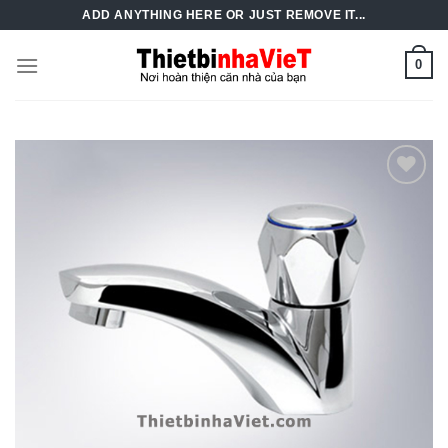
Skip
ADD ANYTHING HERE OR JUST REMOVE IT...
to
content
0
Add to
Wishlist