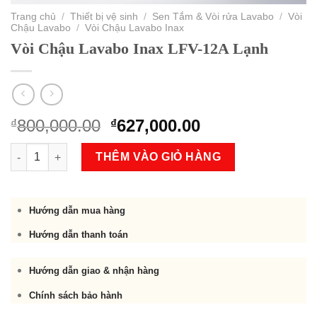
Trang chủ
/
Thiết bị vệ sinh
/
Sen Tắm & Vòi rửa Lavabo
/
Vòi
Chậu Lavabo
/
Vòi Chậu Lavabo Inax
Vòi Chậu Lavabo Inax LFV-12A Lạnh
Original
Current
800,000.00
627,000.00
₫
₫
price
price
Vòi Chậu Lavabo Inax LFV-12A Lạnh số lượng
was:
is:
THÊM VÀO GIỎ HÀNG
₫800,000.00.
₫627,000.00.
Hướng dẫn mua hàng
Hướng dẫn thanh toán
Hướng dẫn giao & nhận hàng
Chính sách bảo hành