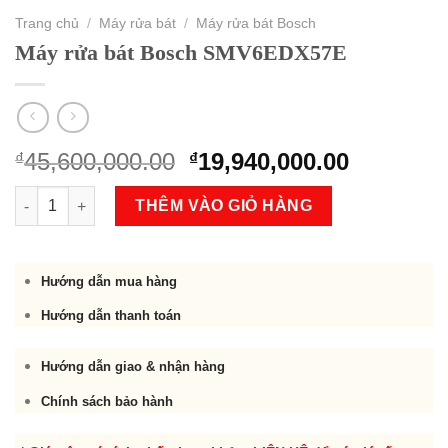
Trang chủ
/
Máy rửa bát
/
Máy rửa bát Bosch
Máy rửa bát Bosch SMV6EDX57E
Original
Current
45,600,000.00
19,940,000.00
₫
₫
price
price
Máy rửa bát Bosch SMV6EDX57E số lượng
was:
is:
THÊM VÀO GIỎ HÀNG
₫45,600,000.00.
₫19,940,
Hướng dẫn mua hàng
Hướng dẫn thanh toán
Hướng dẫn giao & nhận hàng
Chính sách bảo hành