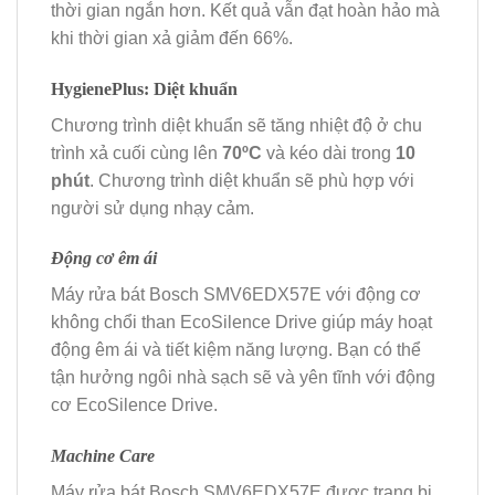
thời gian ngắn hơn. Kết quả vẫn đạt hoàn hảo mà
khi thời gian xả giảm đến 66%.
HygienePlus: Diệt khuẩn
Chương trình diệt khuẩn sẽ tăng nhiệt độ ở chu
trình xả cuối cùng lên
70ºC
và kéo dài trong
10
phút
. Chương trình diệt khuẩn sẽ phù hợp với
người sử dụng nhạy cảm.
Động cơ êm ái
Máy rửa bát Bosch SMV6EDX57E với động cơ
không chổi than EcoSilence Drive giúp máy hoạt
động êm ái và tiết kiệm năng lượng. Bạn có thể
tận hưởng ngôi nhà sạch sẽ và yên tĩnh với động
cơ EcoSilence Drive.
Machine Care
Máy rửa bát Bosch SMV6EDX57E được trang bị