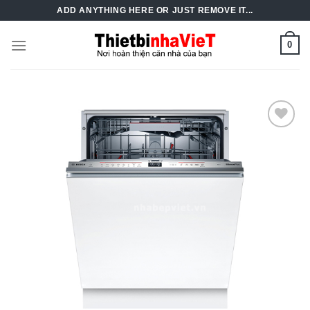
Skip
ADD ANYTHING HERE OR JUST REMOVE IT...
to
content
0
Add to
Wishlist