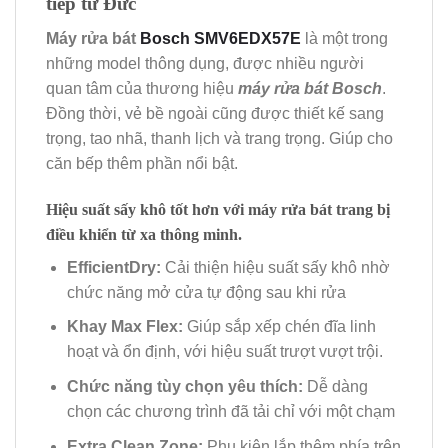
tiếp từ Đức
Máy rửa bát
Bosch SMV6EDX57E
là một trong
những model thông dụng, được nhiều người
quan tâm của thương hiệu
máy rửa bát Bosch
.
Đồng thời, vẻ bề ngoài cũng được thiết kế sang
trọng, tao nhã, thanh lịch và trang trọng. Giúp cho
căn bếp thêm phần nổi bật.
Hiệu suất sấy khô tốt hơn với máy rửa bát trang bị
điều khiển từ xa thông minh.
EfficientDry:
Cải thiện hiệu suất sấy khô nhờ
chức năng mở cửa tự động sau khi rửa
Khay Max Flex:
Giúp sắp xếp chén đĩa linh
hoạt và ổn định, với hiệu suất trượt vượt trội.
Chức năng tùy chọn yêu thích:
Dễ dàng
chọn các chương trình đã tải chỉ với một chạm
Extra Clean Zone:
Phụ kiện lắp thêm phía trên