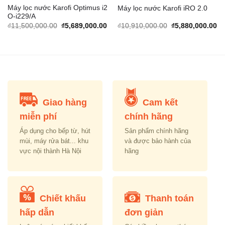
Máy lọc nước Karofi Optimus i2
Máy lọc nước Karofi iRO 2.0
O-i229/A
urrent
Original
Current
Original
Cu
₫
11,500,000.00
₫
5,689,000.00
₫
10,910,000.00
₫
5,880,000.00
rice
price
price
price
pr
s:
was:
is:
was:
is:
.
6,417,000.00.
₫11,500,000.00.
₫5,689,000.00.
₫10,910,000.00.
₫5
Giao hàng
Cam kết
miễn phí
chính hãng
Áp dụng cho bếp từ, hút
Sản phẩm chính hãng
mùi, máy rửa bát... khu
và được bảo hành của
vực nội thành Hà Nội
hãng
Chiết khấu
Thanh toán
hấp dẫn
đơn giản