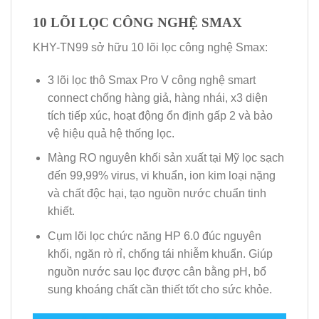
10 LÕI LỌC CÔNG NGHỆ SMAX
KHY-TN99 sở hữu 10 lõi lọc công nghệ Smax:
3 lõi lọc thô Smax Pro V công nghệ smart
connect chống hàng giả, hàng nhái, x3 diện
tích tiếp xúc, hoạt động ổn định gấp 2 và bảo
vệ hiệu quả hệ thống lọc.
Màng RO nguyên khối sản xuất tại Mỹ lọc sạch
đến 99,99% virus, vi khuẩn, ion kim loại nặng
và chất độc hại, tạo nguồn nước chuẩn tinh
khiết.
Cụm lõi lọc chức năng HP 6.0 đúc nguyên
khối, ngăn rò rỉ, chống tái nhiễm khuẩn. Giúp
nguồn nước sau lọc được cân bằng pH, bổ
sung khoáng chất cần thiết tốt cho sức khỏe.