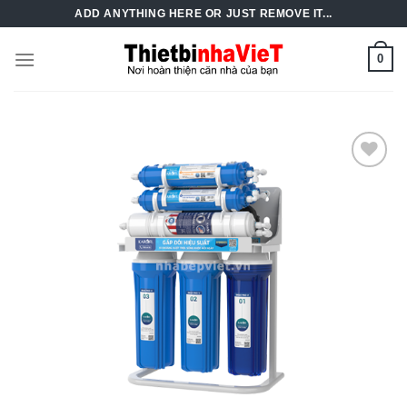
Skip
ADD ANYTHING HERE OR JUST REMOVE IT...
to
content
0
Add to
Wishlist