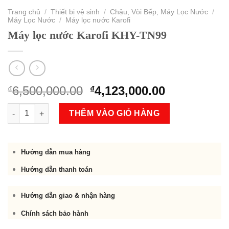
Trang chủ
/
Thiết bị vệ sinh
/
Chậu, Vòi Bếp, Máy Lọc Nước
/
Máy Lọc Nước
/
Máy lọc nước Karofi
Máy lọc nước Karofi KHY-TN99
Original
Current
6,500,000.00
4,123,000.00
₫
₫
price
price
Máy lọc nước Karofi KHY-TN99 số lượng
was:
is:
THÊM VÀO GIỎ HÀNG
₫6,500,000.00.
₫4,123,000.
Hướng dẫn mua hàng
Hướng dẫn thanh toán
Hướng dẫn giao & nhận hàng
Chính sách bảo hành