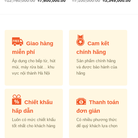
urrent
Original
Current
Original
Cur
₫
12,760,000.00
₫
7,600,000.00
₫
7,100,000.00
₫
5,349,000.00
rice
price
price
price
pric
s:
was:
is:
was:
is:
.
6,417,000.00.
₫12,760,000.00.
₫7,600,000.00.
₫7,100,000.00.
₫5,
Giao hàng
Cam kết
miễn phí
chính hãng
Áp dụng cho bếp từ, hút
Sản phẩm chính hãng
mùi, máy rửa bát... khu
và được bảo hành của
vực nội thành Hà Nội
hãng
Chiết khấu
Thanh toán
hấp dẫn
đơn giản
Luôn có mức chiết khấu
Có nhiều phương thức
tốt nhất cho khách hàng
để quý khách lựa chọn