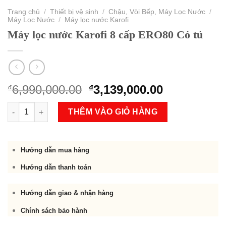
Trang chủ
/
Thiết bị vệ sinh
/
Chậu, Vòi Bếp, Máy Lọc Nước
/
Máy Lọc Nước
/
Máy lọc nước Karofi
Máy lọc nước Karofi 8 cấp ERO80 Có tủ
Original
Current
6,990,000.00
3,139,000.00
₫
₫
price
price
Máy lọc nước Karofi 8 cấp ERO80 Có tủ số lượng
was:
is:
THÊM VÀO GIỎ HÀNG
₫6,990,000.00.
₫3,139,000.
Hướng dẫn mua hàng
Hướng dẫn thanh toán
Hướng dẫn giao & nhận hàng
Chính sách bảo hành