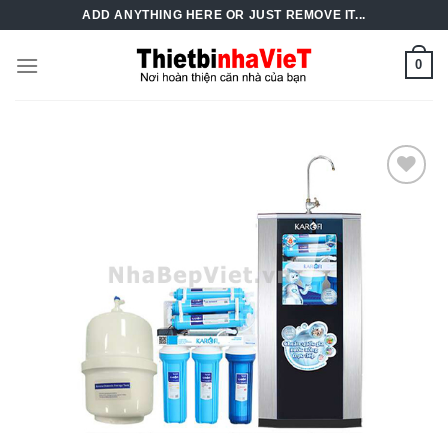
Skip
ADD ANYTHING HERE OR JUST REMOVE IT...
to
content
0
Add to
Wishlist