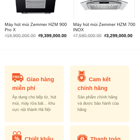
Máy hút mùi Zemmer HZM 900
Máy hút mùi Zemmer HZM 700
Pro X
INOX
rrent
Original
Current
Original
Cur
₫
18,900,000.00
₫
9,399,000.00
₫
7,580,000.00
₫
3,299,000.00
ice
price
price
price
pric
was:
is:
was:
is:
,600,000.00.
₫18,900,000.00.
₫9,399,000.00.
₫7,580,000.00.
₫3,
Giao hàng
Cam kết
miễn phí
chính hãng
Áp dụng cho bếp từ, hút
Sản phẩm chính hãng
mùi, máy rửa bát... khu
và được bảo hành của
vực nội thành Hà Nội
hãng
Chiết khấu
Thanh toán