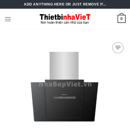
Skip
ADD ANYTHING HERE OR JUST REMOVE IT...
to
content
0
Add to
Wishlist