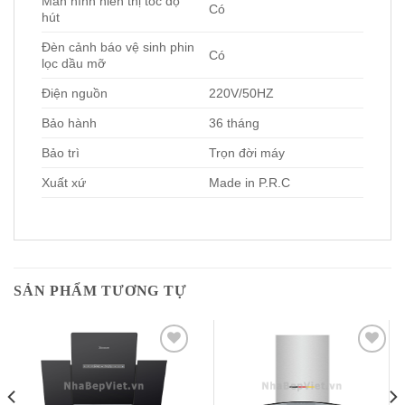
Màn hình hiển thị tốc độ
Có
hút
Đèn cảnh báo vệ sinh phin
Có
lọc dầu mỡ
Điện nguồn
220V/50HZ
Bảo hành
36 tháng
Bảo trì
Trọn đời máy
Xuất xứ
Made in P.R.C
SẢN PHẨM TƯƠNG TỰ
Add to
Add to
Wishlist
Wishlist