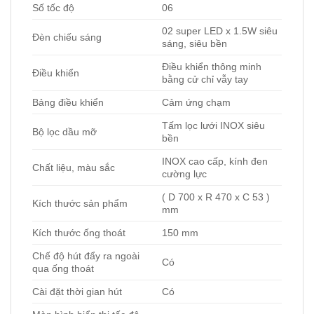
Số tốc độ
06
02 super LED x 1.5W siêu
Đèn chiếu sáng
sáng, siêu bền
Điều khiển thông minh
Điều khiển
bằng cử chỉ vẫy tay
Bảng điều khiển
Cảm ứng chạm
Tấm lọc lưới INOX siêu
Bộ lọc dầu mỡ
bền
INOX cao cấp, kính đen
Chất liệu, màu sắc
cường lực
( D 700 x R 470 x C 53 )
Kích thước sản phẩm
mm
Kích thước ống thoát
150 mm
Chế độ hút đẩy ra ngoài
Có
qua ống thoát
Cài đặt thời gian hút
Có