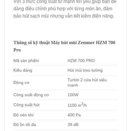
Với 3 mức công suất từ mạnh tới yếu giúp bạn dễ
dàng điều chỉnh phù hợp với từng món ăn, đảm
bảo hút sạch mùi nhưng vẫn tiết kiệm điện năng.
Thông số kỹ thuật Máy hút mùi Zemmer HZM 700
Pro
Mã sản phẩm
HZM 700 PRO
Kiểu dáng
Hút mùi treo tường
Turbin 2 cửa hút siêu
Động cơ
mạnh
Công suất động cơ
100W
3
Công suất hút
1100 m
/h
Độ nén khí
400 Pa
Độ ồn tối đa
39 dB