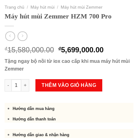
Trang chủ
/
Máy hút mùi
/
Máy hút mùi Zemmer
Máy hút mùi Zemmer HZM 700 Pro
Original
Current
15,580,000.00
5,699,000.00
₫
₫
price
price
Tặng ngay bộ nồi từ iox cao cấp khi mua máy hút mùi
was:
is:
Zemmer
₫15,580,000.00.
₫5,699,000
Máy hút mùi Zemmer HZM 700 Pro số lượng
THÊM VÀO GIỎ HÀNG
Hướng dẫn mua hàng
Hướng dẫn thanh toán
Hướng dẫn giao & nhận hàng