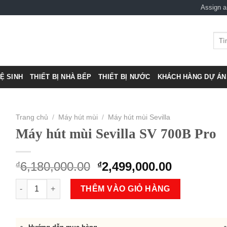
Assign 
Tìm
kiếm
VỆ SINH
THIẾT BỊ NHÀ BẾP
THIẾT BỊ NƯỚC
KHÁCH HÀNG DỰ ÁN 
Trang chủ
/
Máy hút mùi
/
Máy hút mùi Sevilla
Máy hút mùi Sevilla SV 700B Pro
Original
Current
6,180,000.00
2,499,000.00
₫
₫
price
price
Máy hút mùi Sevilla SV 700B Pro số lượng
was:
is:
THÊM VÀO GIỎ HÀNG
₫6,180,000.00.
₫2,499,00