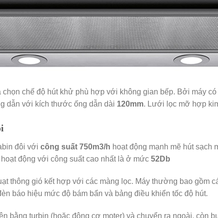
 chọn chế độ hút khử phù hợp với không gian bếp. Bởi máy có 
ống dẫn với kích thước ống dẫn dài
120mm
. Lưới lọc mỡ hợp ki
i
abin đôi với
công suất 750m3/h
hoạt động mạnh mẽ hút sạch m
i hoạt động với công suất cao nhất là ở mức
52Db
uạt thông gió kết hợp với các màng lọc. Máy thường bao gồm cá
, đèn báo hiệu mức độ bám bẩn và bảng điều khiển tốc độ hút.
lên bằng turbin (hoặc động cơ moter) và chuyển ra ngoài, còn b