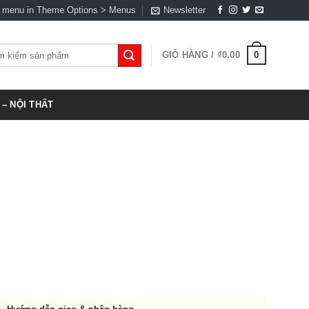
a menu in Theme Options > Menus
Newsletter
0
GIỎ HÀNG /
₫
0.00
:
– NỘI THẤT
0.00.