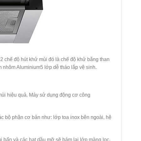
2 chế độ hút khử mùi đó là chế độ khử bằng than
m nhôm Aluminium5 lớp dễ tháo lắp vệ sinh.
ùi hiệu quả. Máy sử dụng động cơ công
c bộ phận cơ bản như: lớp toa inox bên ngoài, hệ
ụi bẩn và các hạt dầu mỡ sẽ bám lại lớp màng lọc,