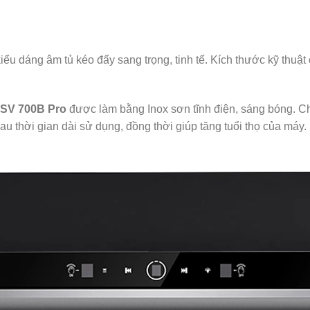
kiểu dáng âm tủ kéo đẩy sang trọng, tinh tế. Kích thước kỹ thuậ
a SV 700B Pro
được làm bằng Inox sơn tĩnh điện, sáng bóng. Chấ
u thời gian dài sử dụng, đồng thời giúp tăng tuổi thọ của máy.