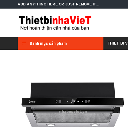
Skip
ADD ANYTHING HERE OR JUST REMOVE IT...
to
content
Danh mục sản phẩm
THIẾT BỊ 
Add to
Wishlist