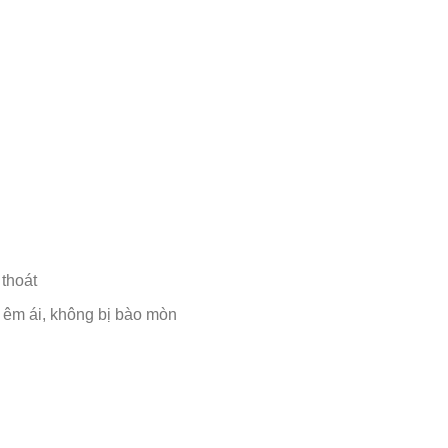
thoát
 êm ái, không bị bào mòn