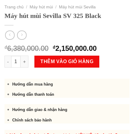
Trang chủ
/
Máy hút mùi
/
Máy hút mùi Sevilla
Máy hút mùi Sevilla SV 325 Black
Original
Current
6,380,000.00
2,150,000.00
₫
₫
price
price
Máy hút mùi Sevilla SV 325 Black số lượng
was:
is:
THÊM VÀO GIỎ HÀNG
₫6,380,000.00.
₫2,150,000.
Hướng dẫn mua hàng
Hướng dẫn thanh toán
Hướng dẫn giao & nhận hàng
Chính sách bảo hành