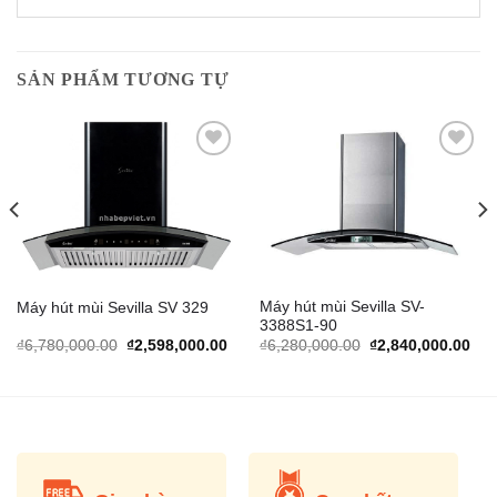
SẢN PHẨM TƯƠNG TỰ
Add to
Add to
Wishlist
Wishlist
Máy hút mùi Sevilla SV-
Máy hút mùi Sevilla SV 329
3388S1-90
rrent
Original
Current
Original
Cur
₫
6,780,000.00
₫
2,598,000.00
₫
6,280,000.00
₫
2,840,000.00
ice
price
price
price
pric
was:
is:
was:
is:
,399,000.00.
₫6,780,000.00.
₫2,598,000.00.
₫6,280,000.00.
₫2,