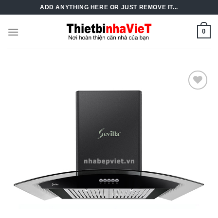
Skip
ADD ANYTHING HERE OR JUST REMOVE IT...
to
content
0
Add to
Wishlist