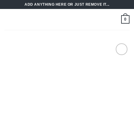
Skip
ADD ANYTHING HERE OR JUST REMOVE IT...
to
content
0
Add to
Wishlist