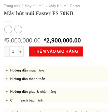
Trang chủ
/
Máy hút mùi
/
Máy Hút Mùi Faster
Máy hút mùi Faster FS 70KB
Original
Current
5,000,000.00
2,900,000.00
₫
₫
price
price
Máy hút mùi Faster FS 70KB số lượng
was:
is:
THÊM VÀO GIỎ HÀNG
₫5,000,000.00.
₫2,900,000.
Hướng dẫn mua hàng
Hướng dẫn thanh toán
Hướng dẫn giao & nhận hàng
Chính sách bảo hành