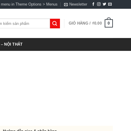
a menu in Theme Options > Menus
Newsletter
0
GIỎ HÀNG /
₫
0.00
:
– NỘI THẤT
00.00.