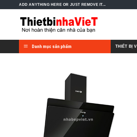
Skip
ADD ANYTHING HERE OR JUST REMOVE IT...
to
content
Danh mục sản phẩm
THIẾT BỊ 
Add to
Wishlist