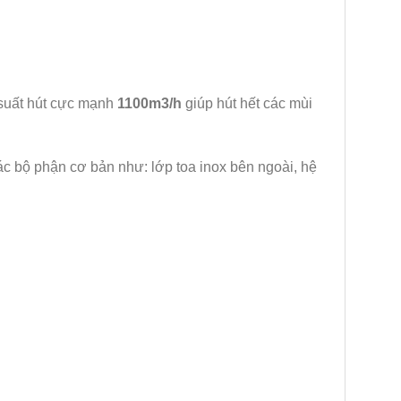
 suất hút cực mạnh
1100m3/h
giúp hút hết các mùi
c bộ phận cơ bản như: lớp toa inox bên ngoài, hệ