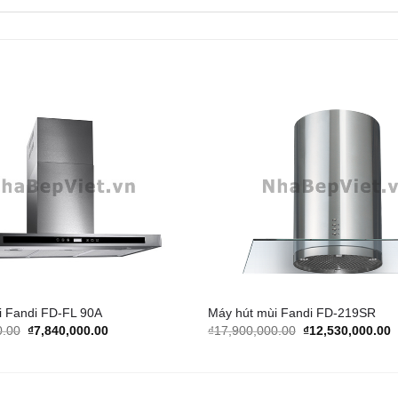
Add to
Wishlist
i Fandi FD-FL 90A
Máy hút mùi Fandi FD-219SR
Original
Current
Original
C
0.00
₫
7,840,000.00
₫
17,900,000.00
₫
12,530,000.00
price
price
price
p
was:
is:
was:
i
₫11,200,000.00.
₫7,840,000.00.
₫17,900,000.00.
₫