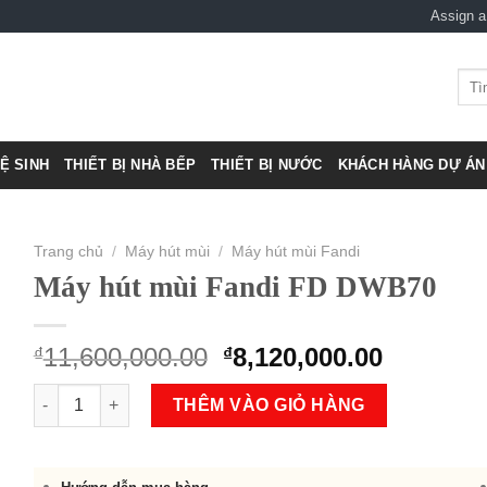
Assign 
Tìm
kiếm
VỆ SINH
THIẾT BỊ NHÀ BẾP
THIẾT BỊ NƯỚC
KHÁCH HÀNG DỰ ÁN 
Trang chủ
/
Máy hút mùi
/
Máy hút mùi Fandi
Máy hút mùi Fandi FD DWB70
Original
Current
11,600,000.00
8,120,000.00
₫
₫
price
price
Máy hút mùi Fandi FD DWB70 số lượng
was:
is:
THÊM VÀO GIỎ HÀNG
₫11,600,000.00.
₫8,120,0