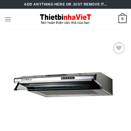
Skip
ADD ANYTHING HERE OR JUST REMOVE IT...
to
content
0
Add to
Wishlist