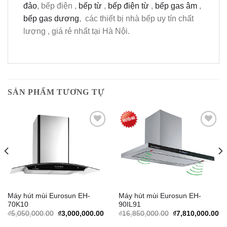
đảo
, bếp điện ,
bếp từ
,
bếp điện từ
,
bếp gas âm
,
bếp gas dương
, các thiết bị nhà bếp uy tín chất
lượng , giá rẻ nhất tại Hà Nội.
SẢN PHẨM TƯƠNG TỰ
Add to
Add to
Wishlist
Wishlist
Máy hút mùi Eurosun EH-
Máy hút mùi Eurosun EH-
70K10
90IL91
rrent
Original
Current
Original
Cu
₫
5,050,000.00
₫
3,000,000.00
₫
16,850,000.00
₫
7,810,000.00
ice
price
price
price
pr
was:
is:
was:
is: