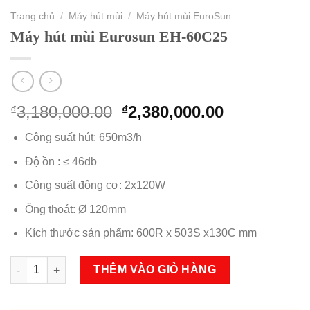
Trang chủ
/
Máy hút mùi
/
Máy hút mùi EuroSun
Máy hút mùi Eurosun EH-60C25
Original
Current
3,180,000.00
2,380,000.00
₫
₫
price
price
Công suất hút: 650m3/h
was:
is:
₫3,180,000.00.
₫2,380,000.
Độ ồn : ≤ 46db
Công suất động cơ: 2x120W
Ống thoát: Ø 120mm
Kích thước sản phẩm: 600R x 503S x130C mm
Máy hút mùi Eurosun EH-60C25 số lượng
THÊM VÀO GIỎ HÀNG