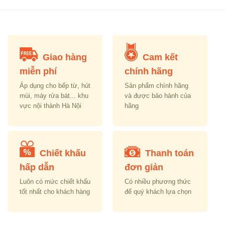
,746,000.00.
₫5,050,000.00.
₫3,000,000.00.
₫16,850,000.00.
₫7
Giao hàng
Cam kết
miễn phí
chính hãng
Áp dụng cho bếp từ, hút
Sản phẩm chính hãng
mùi, máy rửa bát... khu
và được bảo hành của
vực nội thành Hà Nội
hãng
Chiết khấu
Thanh toán
hấp dẫn
đơn giản
Luôn có mức chiết khấu
Có nhiều phương thức
tốt nhất cho khách hàng
để quý khách lựa chọn