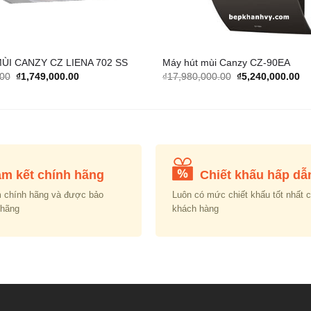
ÙI CANZY CZ LIENA 702 SS
Máy hút mùi Canzy CZ-90EA
Original
Current
Original
Cu
.00
₫
1,749,000.00
₫
17,980,000.00
₫
5,240,000.00
price
price
price
pr
was:
is:
was:
is:
₫5,080,000.00.
₫1,749,000.00.
₫17,980,000.00.
₫5
m kết chính hãng
Chiết khấu hấp dẫ
 chính hãng và được bảo
Luôn có mức chiết khấu tốt nhất 
 hãng
khách hàng