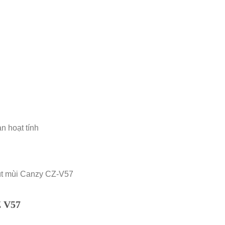
n hoạt tính
Z
V57