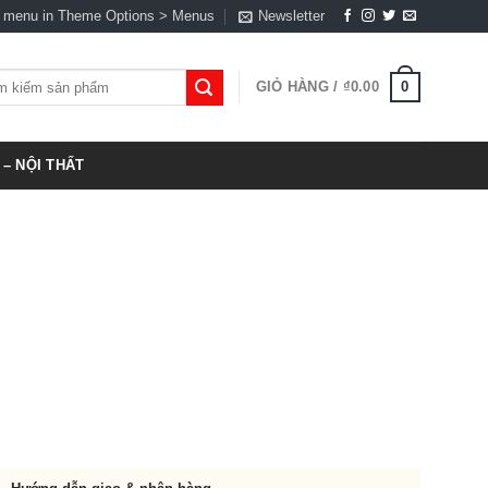
a menu in Theme Options > Menus
Newsletter
0
GIỎ HÀNG /
₫
0.00
:
– NỘI THẤT
00.00.