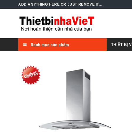
Skip
ADD ANYTHING HERE OR JUST REMOVE IT...
to
content
Danh mục sản phẩm
THIẾT BỊ 
Add to
Wishlist