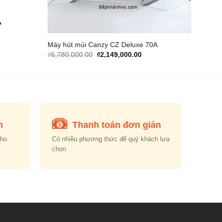
Máy hút mùi Canzy CZ Deluxe 70A
rrent
Original
Current
₫
6,780,000.00
₫
2,149,000.00
ice
price
price
was:
is:
,240,000.00.
₫6,780,000.00.
₫2,149,000.00.
n
Thanh toán đơn giản
cho
Có nhiều phương thức để quý khách lựa
chọn