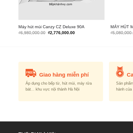
Máy hút mùi Canzy CZ Deluxe 90A
MÁY HÚT M
Original
Current
₫
6,980,000.00
₫
2,776,000.00
₫
5,080,000
price
price
was:
is:
00.00.
₫6,980,000.00.
₫2,776,000.00.
Giao hàng miễn phí
Ca
Áp dụng cho bếp từ, hút mùi, máy rửa
Sản phẩm
bát... khu vực nội thành Hà Nội
hành của