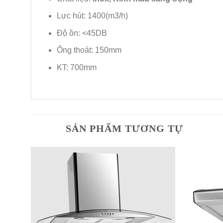
Lực hút: 1400(m3/h)
Độ ồn: <45DB
Ống thoát: 150mm
KT: 700mm
SẢN PHẨM TƯƠNG TỰ
dd to
Add to
shlist
Wishlist