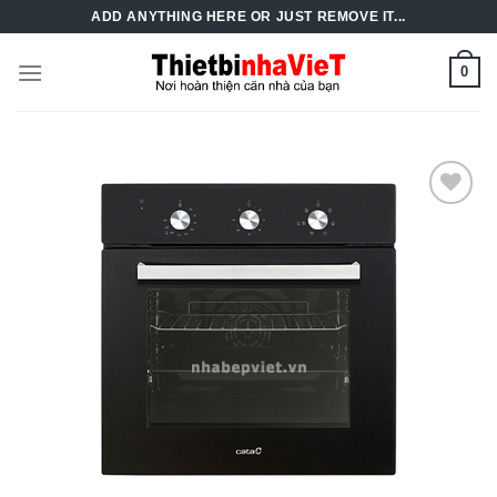
Skip
ADD ANYTHING HERE OR JUST REMOVE IT...
to
content
0
Add to
Wishlist