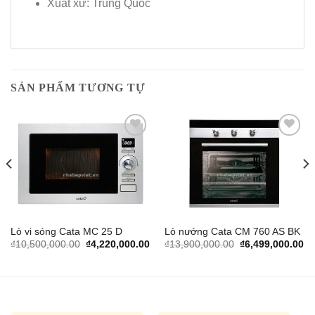
Xuất xứ: Trung Quốc
SẢN PHẨM TƯƠNG TỰ
Add to
Add to
Wishlist
Wishlist
Lò vi sóng Cata MC 25 D
Lò nướng Cata CM 760 AS BK
urrent
Original
Current
Original
Cu
₫
10,500,000.00
₫
4,220,000.00
₫
13,900,000.00
₫
6,499,000.00
rice
price
price
price
pr
s:
was:
is:
was:
is:
.
5,000,000.00.
₫10,500,000.00.
₫4,220,000.00.
₫13,900,000.00.
₫6