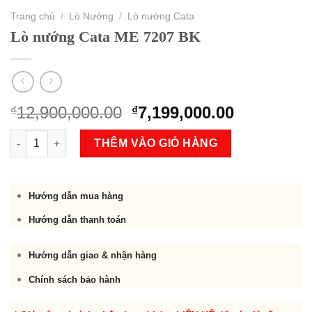
Trang chủ
/
Lò Nướng
/
Lò nướng Cata
Lò nướng Cata ME 7207 BK
Original
Current
12,900,000.00
7,199,000.00
₫
₫
price
price
Lò nướng Cata ME 7207 BK số lượng
was:
is:
THÊM VÀO GIỎ HÀNG
₫12,900,000.00.
₫7,199,000
Hướng dẫn mua hàng
Hướng dẫn thanh toán
Hướng dẫn giao & nhận hàng
Chính sách bảo hành