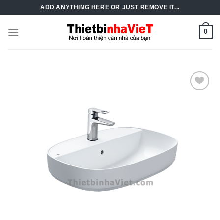
Skip
ADD ANYTHING HERE OR JUST REMOVE IT...
to
content
0
Add to
Wishlist