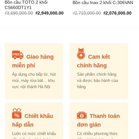
Bồn cầu TOTO 2 khối
Bồn cầu Inax 2 khối C-306VAN
CS660DT1Y1
rrent
Original
Current
Original
Cur
₫
3,690,000.00
₫
2,949,000.00
₫
2,710,000.00
₫
2,076,000.00
ice
price
price
price
pric
was:
is:
was:
is:
,190,000.00.
₫3,690,000.00.
₫2,949,000.00.
₫2,710,000.00.
₫2,
Giao hàng
Cam kết
miễn phí
chính hãng
Áp dụng cho bếp từ, hút
Sản phẩm chính hãng
mùi, máy rửa bát... khu
và được bảo hành của
vực nội thành Hà Nội
hãng
Chiết khấu
Thanh toán
hấp dẫn
đơn giản
Luôn có mức chiết khấu
Có nhiều phương thức