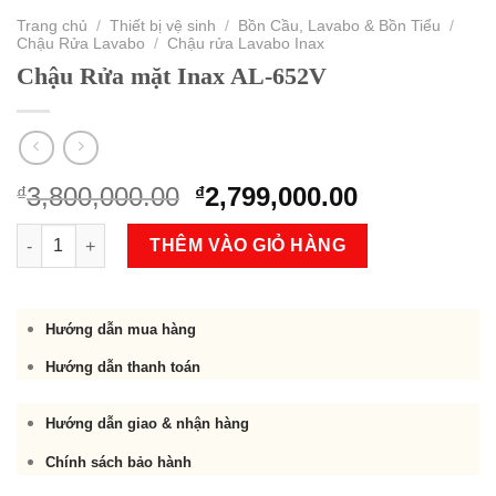
Trang chủ
/
Thiết bị vệ sinh
/
Bồn Cầu, Lavabo & Bồn Tiểu
/
Chậu Rửa Lavabo
/
Chậu rửa Lavabo Inax
Chậu Rửa mặt Inax AL-652V
Original
Current
3,800,000.00
2,799,000.00
₫
₫
price
price
Chậu Rửa mặt Inax AL-652V số lượng
was:
is:
THÊM VÀO GIỎ HÀNG
₫3,800,000.00.
₫2,799,000.
Hướng dẫn mua hàng
Hướng dẫn thanh toán
Hướng dẫn giao & nhận hàng
Chính sách bảo hành