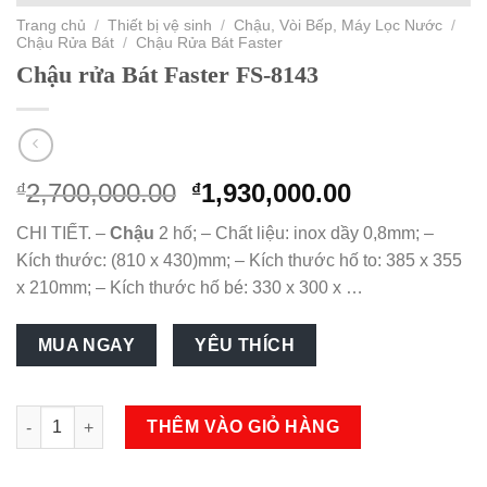
Trang chủ
/
Thiết bị vệ sinh
/
Chậu, Vòi Bếp, Máy Lọc Nước
/
Chậu Rửa Bát
/
Chậu Rửa Bát Faster
Chậu rửa Bát Faster FS-8143
Original
Current
2,700,000.00
1,930,000.00
₫
₫
price
price
CHI TIẾT. –
Chậu
2 hố; – Chất liệu: inox dầy 0,8mm; –
was:
is:
Kích thước: (810 x 430)mm; – Kích thước hố to: 385 x 355
₫2,700,000.00.
₫1,930,000.
x 210mm; – Kích thước hố bé: 330 x 300 x …
Chậu rửa Bát Faster FS-8143 số lượng
THÊM VÀO GIỎ HÀNG