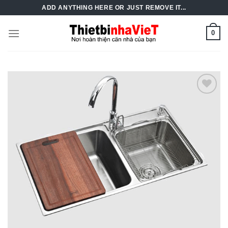
Skip
ADD ANYTHING HERE OR JUST REMOVE IT...
to
content
0
Add to
Wishlist