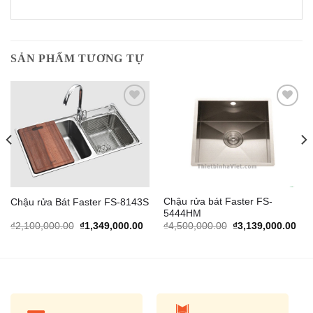
SẢN PHẨM TƯƠNG TỰ
Add to
Add to
Wishlist
Wishlist
Chậu rửa bát Faster FS-
Chậu rửa Bát Faster FS-8143S
5444HM
rrent
Original
Current
Original
Cur
₫
2,100,000.00
₫
1,349,000.00
₫
4,500,000.00
₫
3,139,000.00
ice
price
price
price
pric
was:
is:
was:
is:
,797,000.00.
₫2,100,000.00.
₫1,349,000.00.
₫4,500,000.00.
₫3,