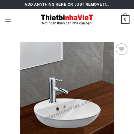
Skip
ADD ANYTHING HERE OR JUST REMOVE IT...
to
content
0
Add to
Wishlist