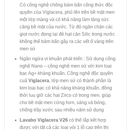
Có
công nghệ chống bám bẩn công thức độc
quyền của Viglacera, phủ lên trên bề mặt men
một lớp màng và có khả năng làm tăng sức
căng bề mặt của nước. Từ đó ngăn chặn các
giọt nước đọng lại đẻ hạt cặn Silic trong nước
không thể bám bẩn gây ra các vết ố vàng trên
men sứ
Ngăn ngừa vi khuẩn phát triển : Sử dụng công
nghệ Nano – công nghệ men sứ với kim loại
bạc Ag+ kháng khuẩn. Công nghệ độc quyền
cuả
Viglacera
, lớp men sứ có thành phần là
kim loại bạc có khả năng kháng khuẩn, đồng
thời luu giữ các hạt Zirco có trong men. giúp
cho bề mặt men cứng hơn, sáng và bóng,
chống trầy xước sau nhiều năm sử dụng
Lavabo Viglacera V26
có thể lắp kết hợp
được với tất cả các loại vòi 1 lỗ cao trên thị