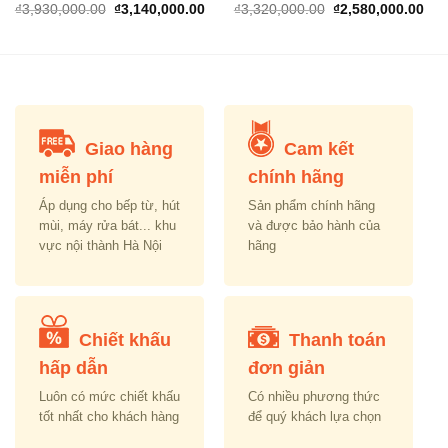
rrent
Original
Current
Original
Cur
₫
3,930,000.00
₫
3,140,000.00
₫
3,320,000.00
₫
2,580,000.00
ice
price
price
price
pric
was:
is:
was:
is:
,610,000.00.
₫3,930,000.00.
₫3,140,000.00.
₫3,320,000.00.
₫2,
Giao hàng
Cam kết
miễn phí
chính hãng
Áp dụng cho bếp từ, hút
Sản phẩm chính hãng
mùi, máy rửa bát... khu
và được bảo hành của
vực nội thành Hà Nội
hãng
Chiết khấu
Thanh toán
hấp dẫn
đơn giản
Luôn có mức chiết khấu
Có nhiều phương thức
tốt nhất cho khách hàng
để quý khách lựa chọn