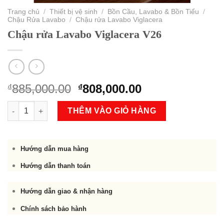
Trang chủ
/
Thiết bị vệ sinh
/
Bồn Cầu, Lavabo & Bồn Tiểu
/
Chậu Rửa Lavabo
/
Chậu rửa Lavabo Viglacera
Chậu rửa Lavabo Viglacera V26
Original
Current
885,000.00
808,000.00
₫
₫
price
price
Chậu rửa Lavabo Viglacera V26 số lượng
was:
is:
THÊM VÀO GIỎ HÀNG
₫885,000.00.
₫808,000.00.
Hướng dẫn mua hàng
Hướng dẫn thanh toán
Hướng dẫn giao & nhận hàng
Chính sách bảo hành