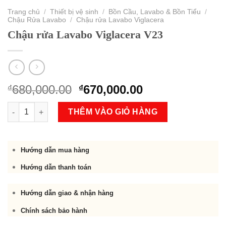
Trang chủ
/
Thiết bị vệ sinh
/
Bồn Cầu, Lavabo & Bồn Tiểu
/
Chậu Rửa Lavabo
/
Chậu rửa Lavabo Viglacera
Chậu rửa Lavabo Viglacera V23
Original
Current
680,000.00
670,000.00
₫
₫
price
price
Chậu rửa Lavabo Viglacera V23 số lượng
was:
is:
THÊM VÀO GIỎ HÀNG
₫680,000.00.
₫670,000.00.
Hướng dẫn mua hàng
Hướng dẫn thanh toán
Hướng dẫn giao & nhận hàng
Chính sách bảo hành