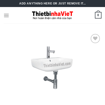
Skip
ADD ANYTHING HERE OR JUST REMOVE IT...
to
content
0
Add to
Wishlist