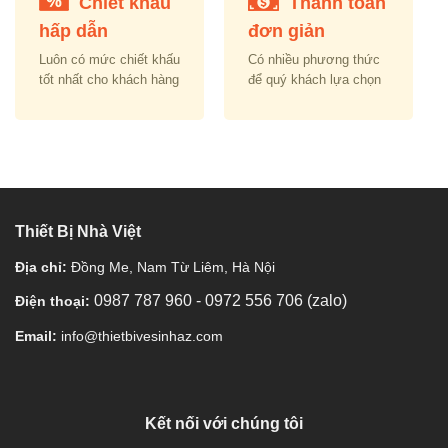
Chiết khấu
Thanh toán
hấp dẫn
đơn giản
Luôn có mức chiết khấu
Có nhiều phương thức
tốt nhất cho khách hàng
để quý khách lựa chọn
Thiết Bị Nhà Việt
Địa chỉ:
Đồng Me, Nam Từ Liêm, Hà Nội
0987 787 960
-
0972 556 706 (zalo)
Điện thoại:
Email:
info@thietbivesinhaz.com
Kết nối với chúng tôi