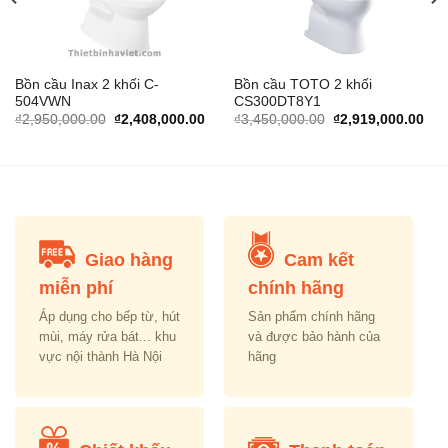
Bồn cầu Inax 2 khối C-
Bồn cầu TOTO 2 khối
504VWN
CS300DT8Y1
rrent
Original
Current
Original
Cur
₫
2,950,000.00
₫
2,408,000.00
₫
3,450,000.00
₫
2,919,000.00
ice
price
price
price
pric
was:
is:
was:
is:
,599,000.00.
₫2,950,000.00.
₫2,408,000.00.
₫3,450,000.00.
₫2,
Giao hàng
Cam kết
miễn phí
chính hãng
Áp dụng cho bếp từ, hút
Sản phẩm chính hãng
mùi, máy rửa bát... khu
và được bảo hành của
vực nội thành Hà Nội
hãng