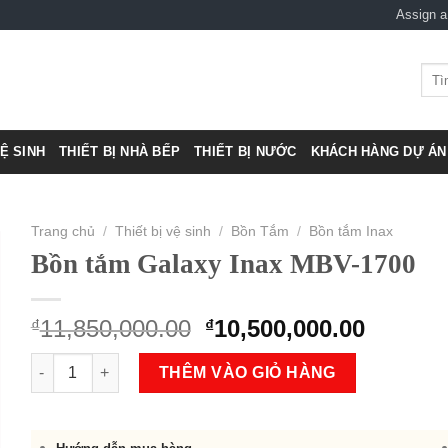
Assign 
Tìm
kiếm
VỆ SINH
THIẾT BỊ NHÀ BẾP
THIẾT BỊ NƯỚC
KHÁCH HÀNG DỰ ÁN 
Trang chủ
/
Thiết bị vệ sinh
/
Bồn Tắm
/
Bồn tắm Inax
Bồn tắm Galaxy Inax MBV-1700
Original
Curren
11,850,000.00
10,500,000.00
₫
₫
price
price
Bồn tắm Galaxy Inax MBV-1700 số lượng
was:
is:
THÊM VÀO GIỎ HÀNG
₫11,850,000.00.
₫10,500