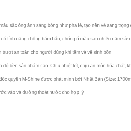
 màu sắc óng ánh sáng bóng như pha lê, tạo nên vẻ sang trọng
p có tính năng chống bám bẩn, chống ố màu sau nhiều năm sử 
 trượt an toàn cho người dùng khi tắm và vệ sinh bồn
ạo độ bền sản phẩm cao. Chịu nhiệt tốt, chịu ăn mòn hóa chất, k
độc quyền M-Shine được phát minh bởi Nhật Bản (Size: 1700
ước vào và đường thoát nước cho hợp lý