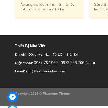
Áp dụng cho bếp từ, hút mùi, máy rửa
Sản phẩm
bát... khu vực nội thành Hà Nội
hành của
Thiết Bị Nhà Việt
Địa chỉ:
Đồng Me, Nam Từ Liêm, Hà Nội
0987 787 960
-
0972 556 706 (zalo)
Điện thoại:
Email:
info@thietbivesinhaz.com
Copyright 2026 ©
Flatsome Theme