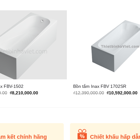
Add to
Wishlist
ax FBV-1502
Bồn tắm Inax FBV 1702SR
Original
Current
Original
C
0.00
₫
8,210,000.00
₫
12,390,000.00
₫
10,592,000.00
price
price
price
p
was:
is:
was:
i
₫16,140,000.00.
₫8,210,000.00.
₫12,390,000.00.
₫
m kết chính hãng
Chiết khấu hấp dẫ