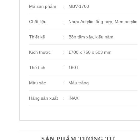
Mã sản phẩm
:
MBV-1700
Chất liệu
:
Nhựa Acrylic tổng hợp; Men acrylic
Thiết kế
:
Bồn tắm xây, kiểu nằm
Kích thước
:
1700 x 750 x 503 mm
Thể tích
:
160 L
Màu sắc
:
Màu trắng
Hãng sản xuất
:
INAX
SẢN PHẨM TƯƠNG TỰ