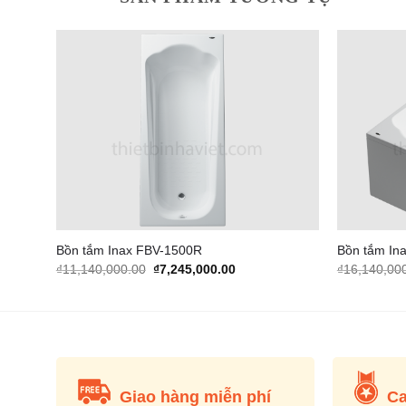
dd to
Add to
shlist
Wishlist
Bồn tắm Inax FBV-1500R
Bồn tắm In
Original
Current
₫
11,140,000.00
₫
7,245,000.00
₫
16,140,00
price
price
was:
is:
000.00.
₫11,140,000.00.
₫7,245,000.00.
Giao hàng miễn phí
Ca