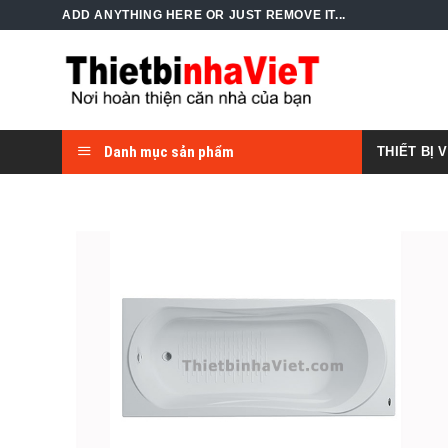
Skip
ADD ANYTHING HERE OR JUST REMOVE IT...
to
content
Danh mục sản phẩm
THIẾT BỊ 
Add to
Wishlist