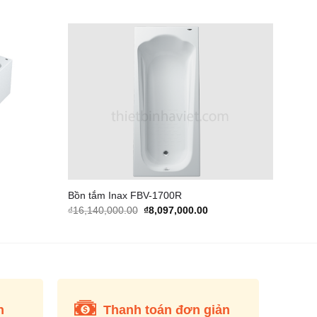
Add to
Add to
Wishlist
Wishlist
Bồn tắm Inax FBV-1700R
urrent
Original
Current
₫
16,140,000.00
₫
8,097,000.00
rice
price
price
s:
was:
is:
10,592,000.00.
₫16,140,000.00.
₫8,097,000.00.
n
Thanh toán đơn giản