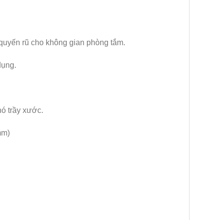
 quyến rũ cho không gian phòng tắm.
dụng.
hó trầy xước.
mm)