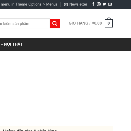
a menu in Theme Options > Menus
Newsletter
0
GIỎ HÀNG /
₫
0.00
:
– NỘI THẤT
t
,000.00.