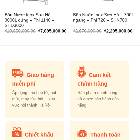
Bồn Nước Inox Sơn Hà –
Bồn Nước Inox Sơn Hà – 700L
3000L đứng – Phi 1140 –
ngang – Phi 720 – SHN700
SHD3000
rrent
Original
Current
Original
Cur
₫
10,850,000.00
₫
7,895,000.00
₫
2,870,000.00
₫
2,295,000.00
ice
price
price
price
pric
was:
is:
was:
is:
,395,000.00.
₫10,850,000.00.
₫7,895,000.00.
₫2,870,000.00.
₫2,
Giao hàng
Cam kết
miễn phí
chính hãng
Áp dụng cho bếp từ, hút
Sản phẩm chính hãng
mùi, máy rửa bát... khu
và được bảo hành của
vực nội thành Hà Nội
hãng
Chiết khấu
Thanh toán