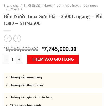
Trang chủ
/
Thiết Bị Điện Nước
/
Bồn nước Inox
/
Bồn nước
Inox Sơn Hà
Bồn Nước Inox Sơn Hà – 2500L ngang – Phi
1380 – SHN2500
Original
Current
8,280,000.00
7,745,000.00
₫
₫
price
price
Bồn Nước Inox Sơn Hà - 2500L ngang - Phi 1380 - SHN2500 số
was:
is:
THÊM VÀO GIỎ HÀNG
₫8,280,000.00.
₫7,745,000.
Hướng dẫn mua hàng
Hướng dẫn thanh toán
Hướng dẫn giao & nhận hàng
Chính sách bảo hành