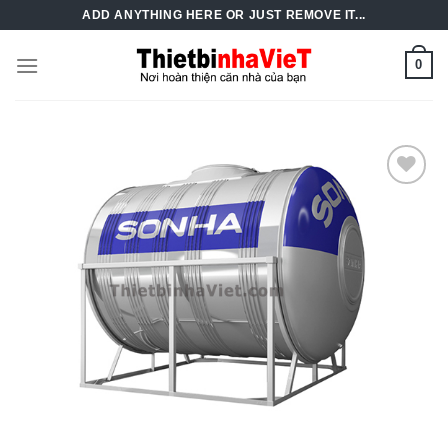
Skip
ADD ANYTHING HERE OR JUST REMOVE IT...
to
content
0
Add to
Wishlist