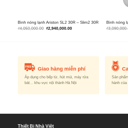
E 30Lit
Bình nóng lạnh Ariston SL2 30R – Slim2 30R
Bình nóng l
Original
Current
₫
4,050,000.00
₫
2,940,000.00
₫
3,090,000
price
price
was:
is:
00.00.
₫4,050,000.00.
₫2,940,000.00.
Giao hàng miễn phí
Ca
Áp dụng cho bếp từ, hút mùi, máy rửa
Sản phẩm
bát... khu vực nội thành Hà Nội
hành của
Thiết Bị Nhà Việt