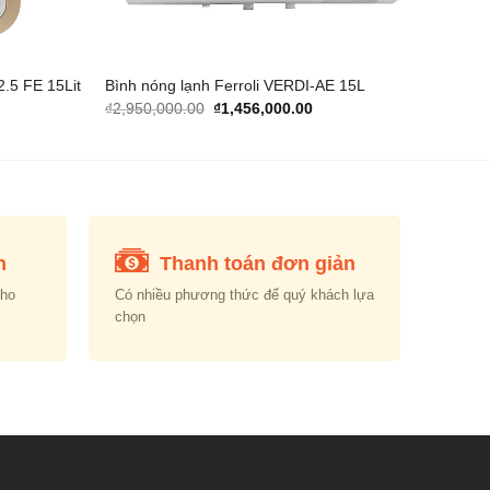
2.5 FE 15Lit
Bình nóng lạnh Ferroli VERDI-AE 15L
rent
Original
Current
₫
2,950,000.00
₫
1,456,000.00
e
price
price
was:
is:
430,000.00.
₫2,950,000.00.
₫1,456,000.00.
n
Thanh toán đơn giản
cho
Có nhiều phương thức để quý khách lựa
chọn