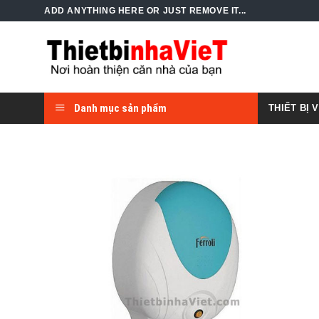
Skip
ADD ANYTHING HERE OR JUST REMOVE IT...
to
content
Danh mục sản phẩm
THIẾT BỊ 
Add to
Wishlist