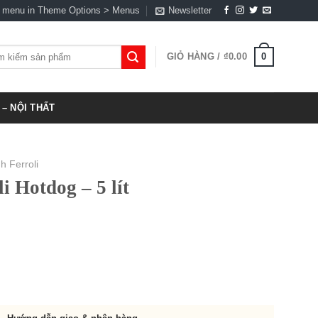
a menu in Theme Options > Menus
Newsletter
0
GIỎ HÀNG /
₫
0.00
:
– NỘI THẤT
nh Ferroli
i Hotdog – 5 lít
0.00.