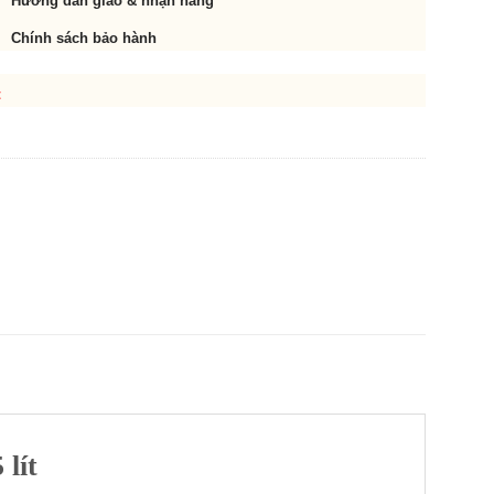
Hướng dẫn giao & nhận hàng
Chính sách bảo hành
t
 lít