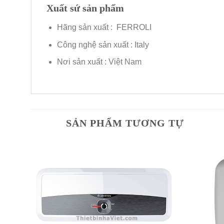
Xuất sứ sản phẩm
Hãng sản xuất : FERROLI
Công nghệ sản xuất : Italy
Nơi sản xuất : Việt Nam
SẢN PHẨM TƯƠNG TỰ
dd to
Add to
shlist
Wishlist