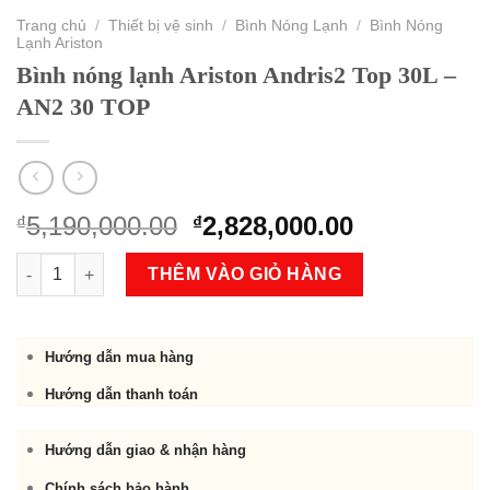
Trang chủ
/
Thiết bị vệ sinh
/
Bình Nóng Lạnh
/
Bình Nóng
Lạnh Ariston
Bình nóng lạnh Ariston Andris2 Top 30L –
AN2 30 TOP
Original
Current
5,190,000.00
2,828,000.00
₫
₫
price
price
Bình nóng lạnh Ariston Andris2 Top 30L - AN2 30 TOP số lượng
was:
is:
THÊM VÀO GIỎ HÀNG
₫5,190,000.00.
₫2,828,000.
Hướng dẫn mua hàng
Hướng dẫn thanh toán
Hướng dẫn giao & nhận hàng
Chính sách bảo hành