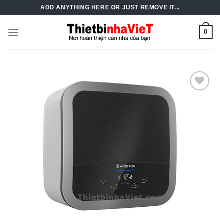
Skip
ADD ANYTHING HERE OR JUST REMOVE IT...
to
content
0
Add to
Wishlist