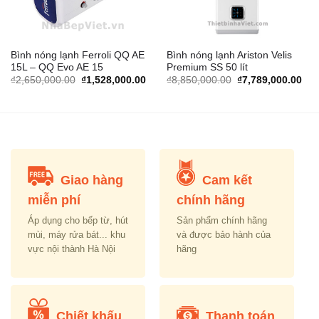
Bình nóng lạnh Ferroli QQ AE
Bình nóng lạnh Ariston Velis
15L – QQ Evo AE 15
Premium SS 50 lít
rrent
Original
Current
Original
Cur
₫
2,650,000.00
₫
1,528,000.00
₫
8,850,000.00
₫
7,789,000.00
ice
price
price
price
pric
was:
is:
was:
is:
,435,000.00.
₫2,650,000.00.
₫1,528,000.00.
₫8,850,000.00.
₫7,
Giao hàng
Cam kết
miễn phí
chính hãng
Áp dụng cho bếp từ, hút
Sản phẩm chính hãng
mùi, máy rửa bát... khu
và được bảo hành của
vực nội thành Hà Nội
hãng
Chiết khấu
Thanh toán