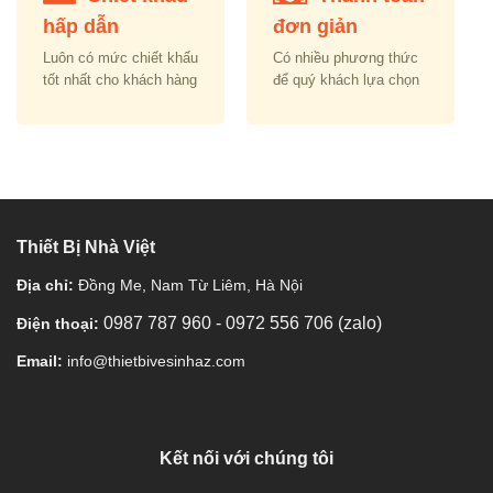
hấp dẫn
đơn giản
Luôn có mức chiết khấu
Có nhiều phương thức
tốt nhất cho khách hàng
để quý khách lựa chọn
Thiết Bị Nhà Việt
Địa chỉ:
Đồng Me, Nam Từ Liêm, Hà Nội
0987 787 960
-
0972 556 706 (zalo)
Điện thoại:
Email:
info@thietbivesinhaz.com
Kết nối với chúng tôi